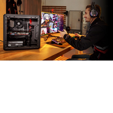
MSI APP PLAYER
Được phát triển dưới sự hợp tác độc quyền với
BlueStacks, MSI APP Player mang đến trải nghiệm chơi
game di động liền mạch cho PC. Tận dụng những lợi
thế của điều khiển chuột và bàn phím, đồ họa tốt hơn
và đa tác vụ cho quyền chơi game trên thiết bị di động.