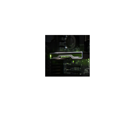
với thế hệ trước
cho trải nghiệm
chơi game nhanh
hơn, mát hơn và
yên tĩnh hơn.
THẾ HỆ
CARD ĐỒ
HỌA 16
SERIES
Thế hệ card