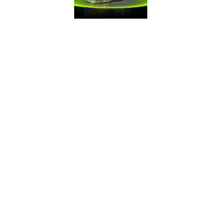
BẠN LÀ
NGƯỜI
CHIẾN
THẮNG KHI
CÓ FPS CAO
HƠN
Trò chơi thể loại
Battle Royale yêu
cầu FPS càng cao
càng tốt. Có được
lợi thế này khi bạn
sử dụng card
GeForce.