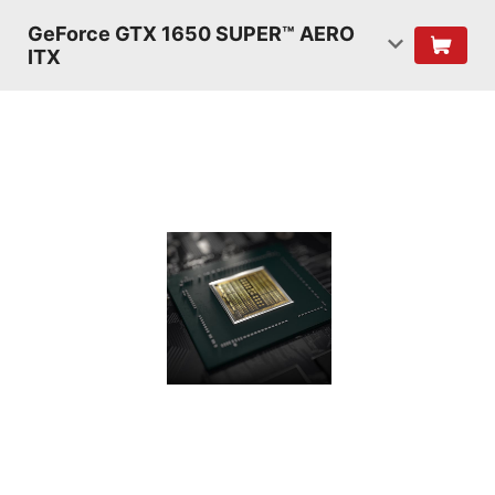
GeForce GTX 1650 SUPER™ AERO
ITX
ĐỔ BÓNG
VỚI KIẾN