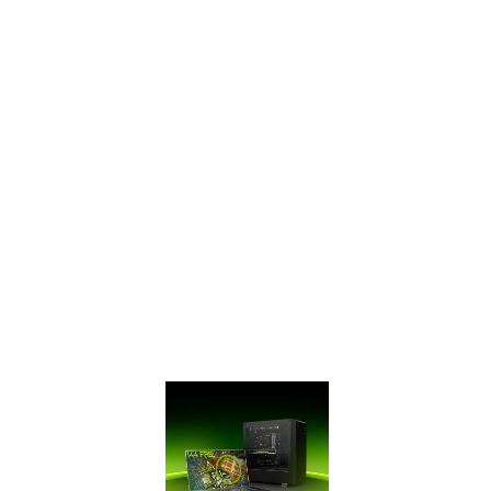
GeForce GTX
SUPERTM Series
có bộ nhớ GDDR6
cực nhanh, mang
lại cho bạn hiệu
năng nhanh hơn tới
50% so với GTX 16
Series ban đầu và
nhanh hơn tới 2 lần
so với thế hệ GPU
10 Series trước đó.
Trang bị card
SUPER để chiến
game tốt nhất.