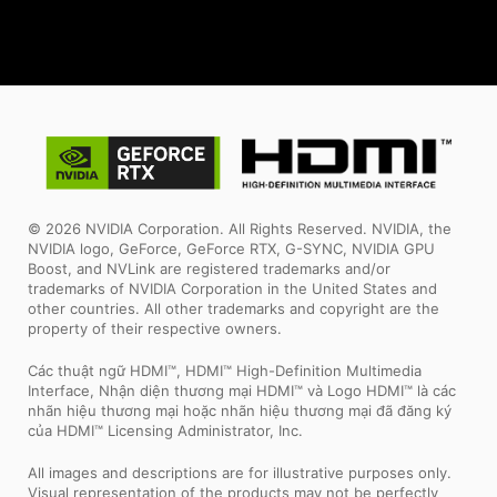
© 2026 NVIDIA Corporation. All Rights Reserved. NVIDIA, the
NVIDIA logo, GeForce, GeForce RTX, G-SYNC, NVIDIA GPU
Boost, and NVLink are registered trademarks and/or
trademarks of NVIDIA Corporation in the United States and
other countries. All other trademarks and copyright are the
property of their respective owners.
Các thuật ngữ HDMI™, HDMI™ High-Definition Multimedia
Interface, Nhận diện thương mại HDMI™ và Logo HDMI™ là các
nhãn hiệu thương mại hoặc nhãn hiệu thương mại đã đăng ký
của HDMI™ Licensing Administrator, Inc.
All images and descriptions are for illustrative purposes only.
Visual representation of the products may not be perfectly