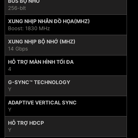
BUS BỘ NHỚ
256-bIt
XUNG NHỊP NHÂN ĐỒ HỌA(MHZ)
Boost: 1830 MHz
XUNG NHỊP BỘ NHỚ (MHZ)
14 Gbps
HỖ TRỢ MÀN HÌNH TỐI ĐA
4
G-SYNC™ TECHNOLOGY
Y
ADAPTIVE VERTICAL SYNC
Y
HỖ TRỢ HDCP
Y