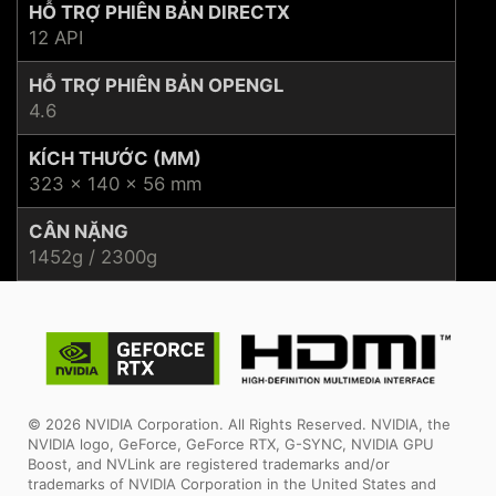
HỖ TRỢ PHIÊN BẢN DIRECTX
12 API
HỖ TRỢ PHIÊN BẢN OPENGL
4.6
KÍCH THƯỚC (MM)
323 x 140 x 56 mm
CÂN NẶNG
1452g / 2300g
© 2026 NVIDIA Corporation. All Rights Reserved. NVIDIA, the
NVIDIA logo, GeForce, GeForce RTX, G-SYNC, NVIDIA GPU
Boost, and NVLink are registered trademarks and/or
trademarks of NVIDIA Corporation in the United States and