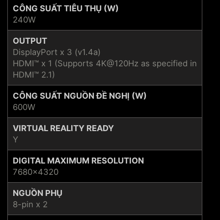
CÔNG SUẤT TIÊU THỤ (W)
240W
OUTPUT
DisplayPort x 3 (v1.4a)
HDMI™ x 1 (Supports 4K@120Hz as specified in
HDMI™ 2.1)
CÔNG SUẤT NGUỒN ĐỀ NGHỊ (W)
600W
VIRTUAL REALITY READY
Y
DIGITAL MAXIMUM RESOLUTION
7680x4320
NGUỒN PHỤ
8-pin x 2