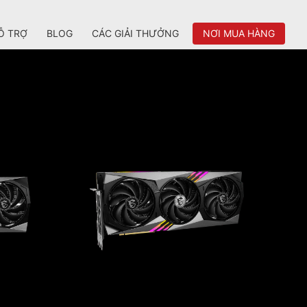
Ỗ TRỢ
BLOG
CÁC GIẢI THƯỞNG
NƠI MUA HÀNG