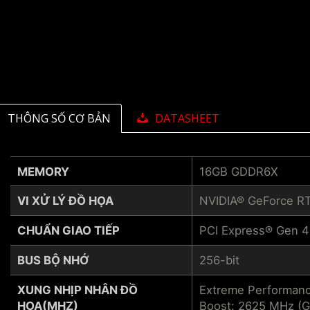
THÔNG SỐ CƠ BẢN
DATASHEET
MEMORY
16GB GDDR6X
VI XỬ LÝ ĐỒ HỌA
NVIDIA® GeForce R
CHUẨN GIAO TIẾP
PCI Express® Gen 4
BUS BỘ NHỚ
256-bit
XUNG NHỊP NHÂN ĐỒ
Extreme Performanc
HỌA(MHZ)
Boost: 2625 MHz (