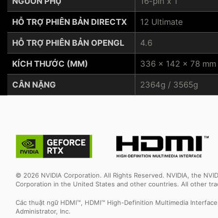
NGUỒN PHỤ
16-pin x 1
HỖ TRỢ PHIÊN BẢN DIRECTX
12 Ultimate
HỖ TRỢ PHIÊN BẢN OPENGL
4.6
KÍCH THƯỚC (MM)
336 x 142 x 78 mm
CÂN NẶNG
2364g / 3565g
© 2026 NVIDIA Corporation. All Rights Reserved. NVIDIA, the NV
Corporation in the United States and other countries. All other t
Các thuật ngữ HDMI™, HDMI™ High-Definition Multimedia Interfac
Administrator, Inc.