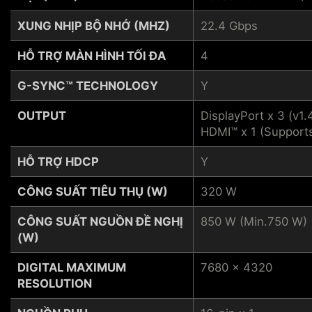
XUNG NHỊP BỘ NHỚ (MHZ)
22.4 Gbps
HỖ TRỢ MÀN HÌNH TỐI ĐA
4
G-SYNC™ TECHNOLOGY
Y
OUTPUT
DisplayPort x 3 (v1.
HDMI™ x 1 (Support
HỖ TRỢ HDCP
Y
CÔNG SUẤT TIÊU THỤ (W)
320 W
CÔNG SUẤT NGUỒN ĐỀ NGHỊ
850 W (Min.750 W)
(W)
DIGITAL MAXIMUM
7680 x 4320
RESOLUTION