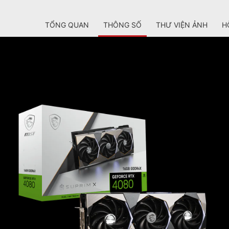
TỔNG QUAN
THÔNG SỐ
THƯ VIỆN ẢNH
H