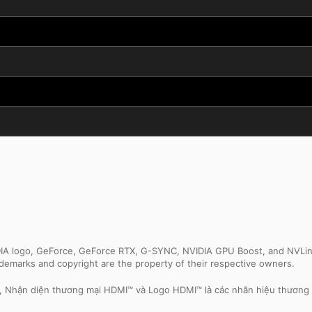
IDIA logo, GeForce, GeForce RTX, G-SYNC, NVIDIA GPU Boost, and NVLin
rademarks and copyright are the property of their respective owners.
e, Nhận diện thương mại HDMI™ và Logo HDMI™ là các nhãn hiệu thương