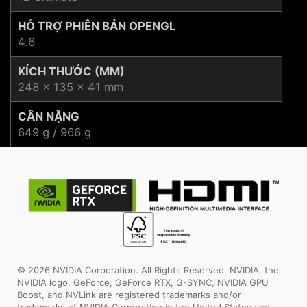
HỖ TRỢ PHIÊN BẢN OPENGL
4.6
KÍCH THƯỚC (MM)
248 x 135 x 41 mm
CÂN NẶNG
649 g / 966 g
© 2026 NVIDIA Corporation. All Rights Reserved. NVIDIA, the
NVIDIA logo, GeForce, GeForce RTX, G-SYNC, NVIDIA GPU
Boost, and NVLink are registered trademarks and/or
trademarks of NVIDIA Corporation in the United States and