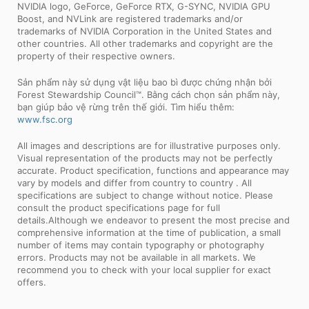
NVIDIA logo, GeForce, GeForce RTX, G-SYNC, NVIDIA GPU
Boost, and NVLink are registered trademarks and/or
trademarks of NVIDIA Corporation in the United States and
other countries. All other trademarks and copyright are the
property of their respective owners.
Sản phẩm này sử dụng vật liệu bao bì được chứng nhận bởi
Forest Stewardship Council™. Bằng cách chọn sản phẩm này,
bạn giúp bảo vệ rừng trên thế giới. Tìm hiểu thêm:
www.fsc.org
All images and descriptions are for illustrative purposes only.
Visual representation of the products may not be perfectly
accurate. Product specification, functions and appearance may
vary by models and differ from country to country . All
specifications are subject to change without notice. Please
consult the product specifications page for full
details.Although we endeavor to present the most precise and
comprehensive information at the time of publication, a small
number of items may contain typography or photography
errors. Products may not be available in all markets. We
recommend you to check with your local supplier for exact
offers.