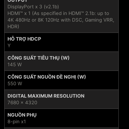
DisplayPort x 3 (v2.1b)
HDMI™ x 1 (As specified in HDMI™ 2.1b: up to
4K 480Hz or 8K 120Hz with DSC, Gaming VRR,
HDR)
HỖ TRỢ HDCP
Y
CÔNG SUẤT TIÊU THỤ (W)
145 W
CÔNG SUẤT NGUỒN ĐỀ NGHỊ (W)
550 W
DIGITAL MAXIMUM RESOLUTION
7680 x 4320
NGUỒN PHỤ
8-pin x1