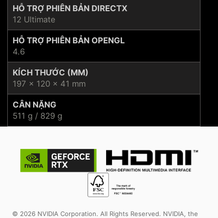
HỖ TRỢ PHIÊN BẢN DIRECTX
12 Ultimate
HỖ TRỢ PHIÊN BẢN OPENGL
4.6
KÍCH THƯỚC (MM)
197 x 120 x 41 mm
CÂN NẶNG
511 g / 829 g
© 2026 NVIDIA Corporation. All Rights Reserved. NVIDIA, the