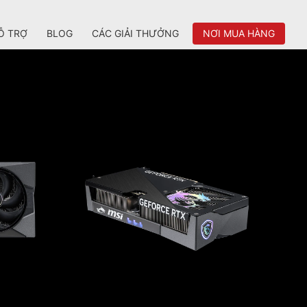
Ỗ TRỢ
BLOG
CÁC GIẢI THƯỞNG
NƠI MUA HÀNG