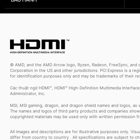
© AMD, and the AMD Arrow logo, Ryzen, Radeon, FreeSync, and com
Corporation in the US and other jurisdictions. PCI Express is a r
for identification purposes only and may be trademarks of their r
Các thuật ngữ HDMI™, HDMI™ High-Definition Multimedia Interfac
Administrator, Inc.
MSI, MSI gaming, dragon, and dragon shield names and logos, as w
The names and logos of third party products and companies shown
copyrighted materials may be used only with written permission f
All images and descriptions are for illustrative purposes only. Vi
differ from country to country . All specifications are subject to