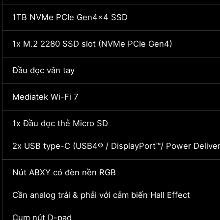
1TB NVMe PCIe Gen4x4 SSD
1x M.2 2280 SSD slot (NVMe PCIe Gen4)
Đầu đọc vân tay
Mediatek Wi-Fi 7
1x Đầu đọc thẻ Micro SD
2x USB type-C (USB4® / DisplayPort™/ Power Deliver
Nút ABXY có đèn nền RGB
Cần analog trái & phải với cảm biến Hall Effect
Cụm nút D-pad