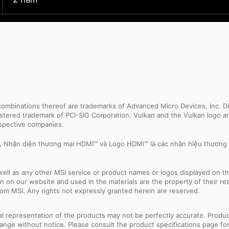
binations thereof are trademarks of Advanced Micro Devices, Inc. Dir
egistered trademark of PCI-SIG Corporation. Vulkan and the Vulkan logo
espective companies.
e, Nhận diện thương mại HDMI™ và Logo HDMI™ là các nhãn hiệu thương
ell as any other MSI service or product names or logos displayed on th
 on our website and used in the materials are the property of their r
rom MSI. Any rights not expressly granted herein are reserved.
sual representation of the products may not be perfectly accurate. Prod
 change without notice. Please consult the product specifications page f