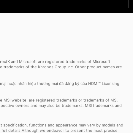
ectX and Microsoft are registered trademarks of Microsoft
 are trademarks of the Khronos Group Inc. Other product names are
 mại hoặc nhãn hiệu thương mại đã đăng ký của HDMI™ Licensing
e MSI website, are registered trademarks or trademarks of MSI.
espective owners and may also be trademarks. MSI trademarks and
uct specification, functions and appearance may vary by models and
or full details.Although we endeavor to present the most precise