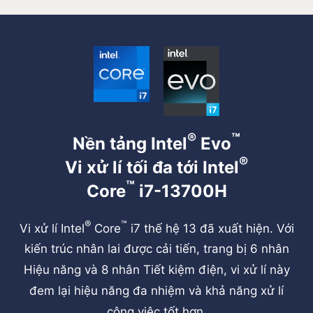
®
™
Nền tảng Intel
Evo
®
Vi xử lí tối đa tới Intel
™
Core
i7-13700H
®
™
Vi xử lí Intel
Core
i7 thế hệ 13 đã xuất hiện. Với
kiến trúc nhân lai được cải tiến, trang bị 6 nhân
Hiệu năng và 8 nhân Tiết kiệm điện, vi xử lí này
đem lại hiệu năng đa nhiệm và khả năng xử lí
công việc tốt hơn.