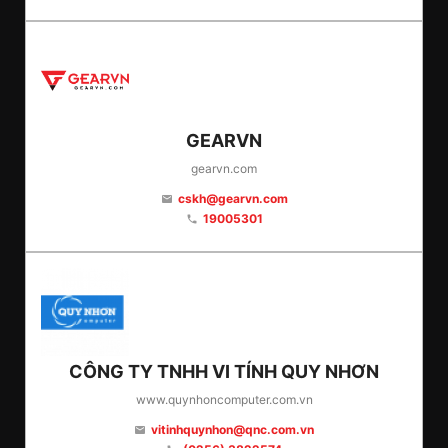
GEARVN
gearvn.com
cskh@gearvn.com
email
19005301
phone
CÔNG TY TNHH VI TÍNH QUY NHƠN
www.quynhoncomputer.com.vn
vitinhquynhon@qnc.com.vn
email