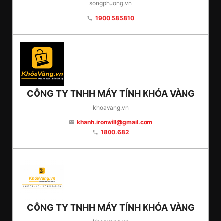
songphuong.vn
1900 585810
phone
CÔNG TY TNHH MÁY TÍNH KHÓA VÀNG
khoavang.vn
khanh.ironwill@gmail.com
email
1800.682
phone
CÔNG TY TNHH MÁY TÍNH KHÓA VÀNG