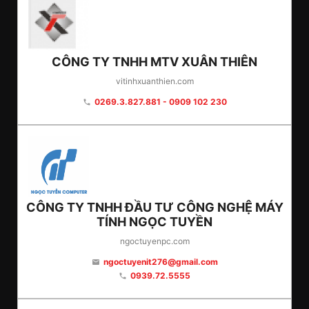
CÔNG TY TNHH MTV XUÂN THIÊN
vitinhxuanthien.com
0269.3.827.881 - 0909 102 230
phone
CÔNG TY TNHH ĐẦU TƯ CÔNG NGHỆ MÁY
TÍNH NGỌC TUYỀN
ngoctuyenpc.com
ngoctuyenit276@gmail.com
email
0939.72.5555
phone