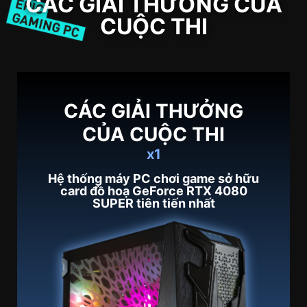
CÁC GIẢI THƯỞNG CỦA
CUỘC THI
CÁC GIẢI THƯỞNG
CỦA CUỘC THI
x1
Hệ thống máy PC chơi game sở hữu
card đồ hoạ GeForce RTX 4080
SUPER tiên tiến nhất