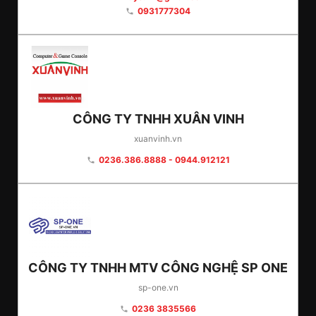
0931777304
phone
CÔNG TY TNHH XUÂN VINH
xuanvinh.vn
0236.386.8888 - 0944.912121
phone
CÔNG TY TNHH MTV CÔNG NGHỆ SP ONE
sp-one.vn
0236 3835566
phone