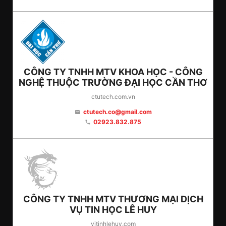
CÔNG TY TNHH MTV KHOA HỌC - CÔNG
NGHỆ THUỘC TRƯỜNG ĐẠI HỌC CẦN THƠ
ctutech.com.vn
ctutech.co@gmail.com
email
02923.832.875
phone
CÔNG TY TNHH MTV THƯƠNG MẠI DỊCH
VỤ TIN HỌC LÊ HUY
vitinhlehuy.com