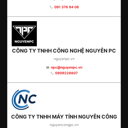
091 376 94 08
phone
CÔNG TY TNHH CÔNG NGHỆ NGUYỄN PC
nguyenpc.vn
npc@nguyenpc.vn
email
0909226607
phone
CÔNG TY TNHH MÁY TÍNH NGUYỄN CÔNG
nguyencongpc.vn