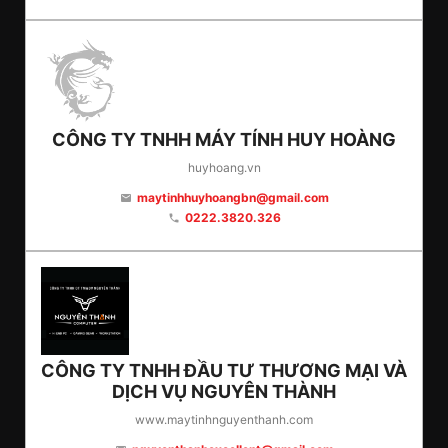
CÔNG TY TNHH MÁY TÍNH HUY HOÀNG
huyhoang.vn
maytinhhuyhoangbn@gmail.com
email
0222.3820.326
phone
CÔNG TY TNHH ĐẦU TƯ THƯƠNG MẠI VÀ
DỊCH VỤ NGUYÊN THÀNH
www.maytinhnguyenthanh.com