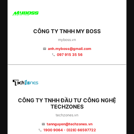
CÔNG TY TNHH MY BOSS
myboss.vn
anh.myboss@gmail.com
email
097 915 35 56
phone
CÔNG TY TNHH ĐẦU TƯ CÔNG NGHỆ
TECHZONES
techzones.vn
tannguyen@techzones.vn
email
1900 9064 - (028) 66597722
phone