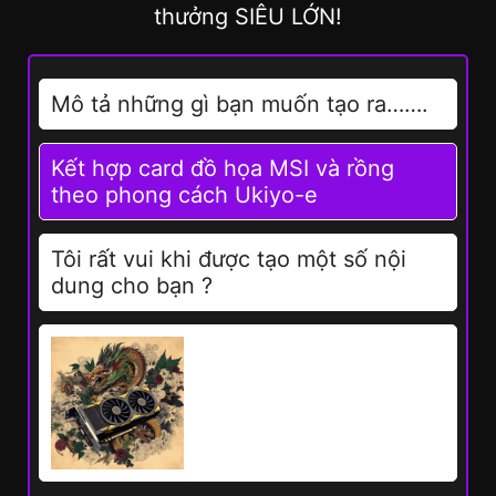
thưởng SIÊU LỚN!
Mô tả những gì bạn muốn tạo ra…….
Kết hợp card đồ họa MSI và rồng
theo phong cách Ukiyo-e
Tôi rất vui khi được tạo một số nội
dung cho bạn ?