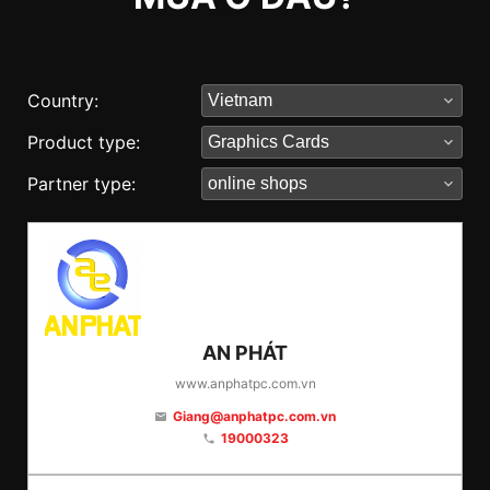
Country:
Product type:
Partner type:
AN PHÁT
www.anphatpc.com.vn
Giang@anphatpc.com.vn
email
19000323
phone