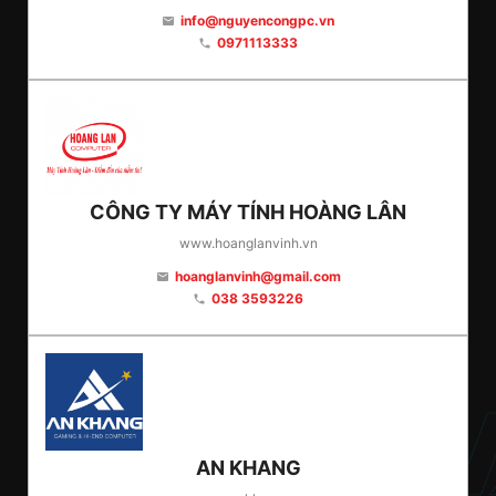
info@nguyencongpc.vn
email
0971113333
phone
CÔNG TY MÁY TÍNH HOÀNG LÂN
www.hoanglanvinh.vn
hoanglanvinh@gmail.com
email
038 3593226
phone
AN KHANG