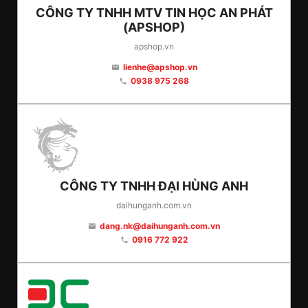
CÔNG TY TNHH MTV TIN HỌC AN PHÁT
(APSHOP)
apshop.vn
lienhe@apshop.vn
email
0938 975 268
phone
CÔNG TY TNHH ĐẠI HÙNG ANH
daihunganh.com.vn
dang.nk@daihunganh.com.vn
email
0916 772 922
phone