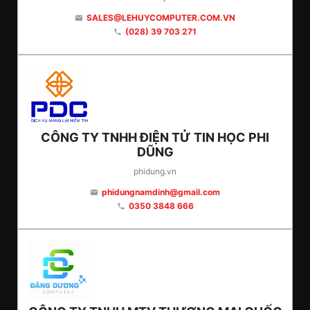
SALES@LEHUYCOMPUTER.COM.VN
email
(028) 39 703 271
phone
CÔNG TY TNHH ĐIỆN TỬ TIN HỌC PHI
DŨNG
phidung.vn
phidungnamdinh@gmail.com
email
0350 3848 666
phone