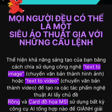
MỌI NGƯỜI ĐỀU CÓ THỂ
LÀ MỘT
SIÊU
ẢO THUẬT GIA VỚI
NHỮNG CÂU LỆNH
Thể hiện khả năng sáng tạo của bạn bằng
cách chia sử dụng công nghệ
“text to
image”
(chuyển văn bản thành hình ảnh)
hoặc
“text to video”
(chuyển văn bản
thành video) để tạo ra các tác phẩm nghệ
thuật AI lấy chủ đề
Rồng
và
Card đồ họa MSI
sử dụng bất kỳ
công cụ AI tổng hợp nào để GIÀNH giải