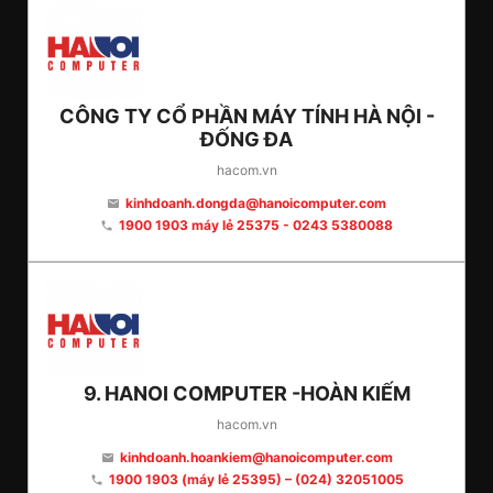
CÔNG TY CỔ PHẦN MÁY TÍNH HÀ NỘI -
ĐỐNG ĐA
hacom.vn
kinhdoanh.dongda@hanoicomputer.com
email
1900 1903 máy lẻ 25375 - 0243 5380088
phone
9. HANOI COMPUTER -HOÀN KIẾM
hacom.vn
kinhdoanh.hoankiem@hanoicomputer.com
email
1900 1903 (máy lẻ 25395) – (024) 32051005
phone