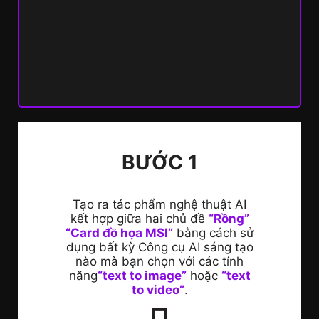
BƯỚC 1
Tạo ra tác phẩm nghệ thuật AI
kết hợp giữa hai chủ đề
“Rồng”
“Card đồ họa MSI”
bằng cách sử
dụng bất kỳ Công cụ AI sáng tạo
nào mà bạn chọn với các tính
năng
“text to image”
hoặc
“text
to video”
.