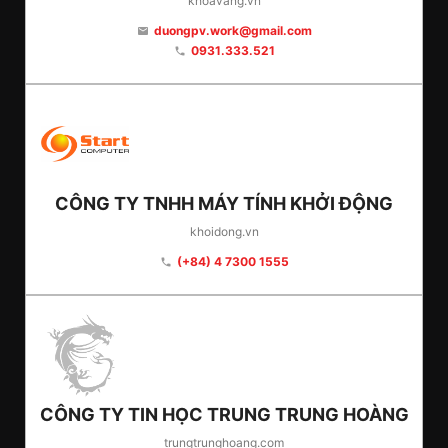
khoavang.vn
duongpv.work@gmail.com
email
0931.333.521
phone
CÔNG TY TNHH MÁY TÍNH KHỞI ĐỘNG
khoidong.vn
(+84) 4 7300 1555
phone
CÔNG TY TIN HỌC TRUNG TRUNG HOÀNG
trungtrunghoang.com