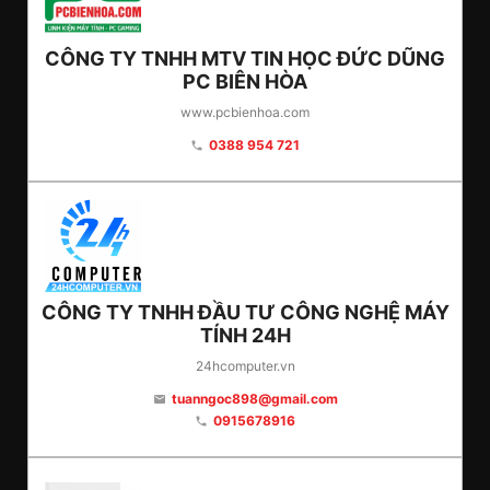
CÔNG TY TNHH MTV TIN HỌC ĐỨC DŨNG
PC BIÊN HÒA
www.pcbienhoa.com
0388 954 721
phone
CÔNG TY TNHH ĐẦU TƯ CÔNG NGHỆ MÁY
TÍNH 24H
24hcomputer.vn
tuanngoc898@gmail.com
email
0915678916
phone