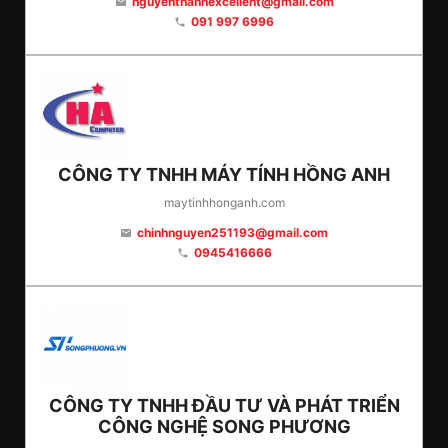
nguyenthanhexcellent@gmail.com
email
091 997 6996
phone
CÔNG TY TNHH MÁY TÍNH HỒNG ANH
maytinhhonganh.com
chinhnguyen251193@gmail.com
email
0945416666
phone
CÔNG TY TNHH ĐẦU TƯ VÀ PHÁT TRIỂN
CÔNG NGHỆ SONG PHƯƠNG