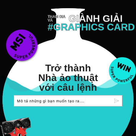
GIÀNH GIẢI
THAM GIA
VÀ
#GRAPHICS CARD
Trở thành
Nhà ảo thuật
với câu lệnh
M
ô
t
ả
n
h
ữ
n
g
g
ì
b
ạ
n
m
u
ố
n
t
ạ
o
r
a
.
.
.
|