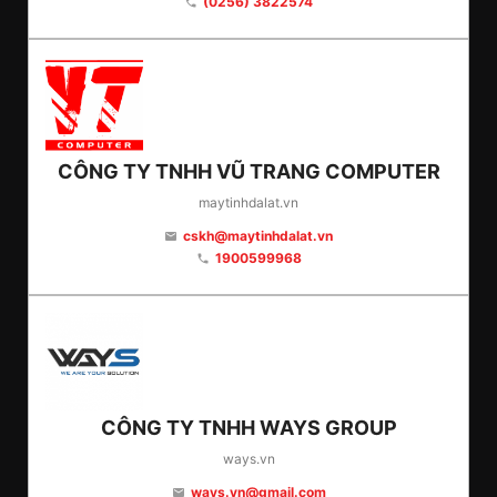
(0256) 3822574
phone
CÔNG TY TNHH VŨ TRANG COMPUTER
maytinhdalat.vn
cskh@maytinhdalat.vn
email
1900599968
phone
CÔNG TY TNHH WAYS GROUP
ways.vn
ways.vn@gmail.com
email