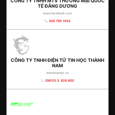
CÔNG TY TNHH MTV THƯƠNG MẠI QUỐC
TẾ ĐĂNG DƯƠNG
www.facebook.com
035 795 1554
phone
CÔNG TY TNHH ĐIỆN TỬ TIN HỌC THÀNH
NAM
thanhnampc.vn
(08)33.3. 826.602
phone