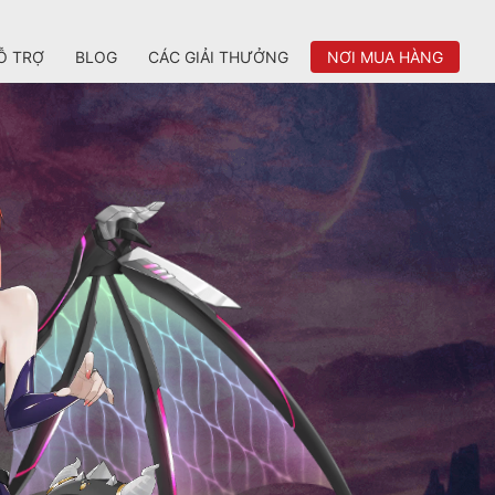
Ỗ TRỢ
BLOG
CÁC GIẢI THƯỞNG
NƠI MUA HÀNG