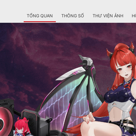
TỔNG QUAN
THÔNG SỐ
THƯ VIỆN ẢNH
H