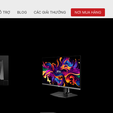
Ỗ TRỢ
BLOG
CÁC GIẢI THƯỞNG
NƠI MUA HÀNG