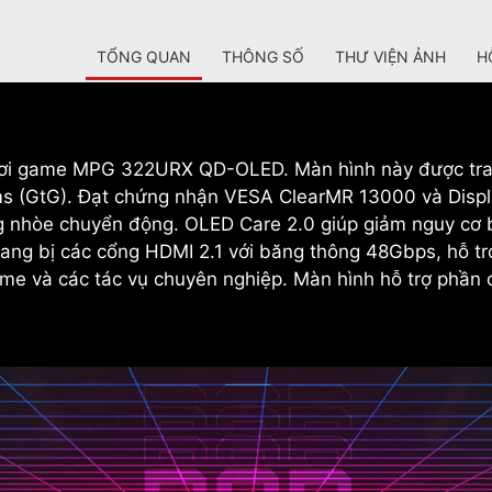
TỔNG QUAN
THÔNG SỐ
THƯ VIỆN ẢNH
H
 chơi game MPG 322URX QD-OLED. Màn hình này được t
ms (GtG). Đạt chứng nhận VESA ClearMR 13000 và Disp
g nhòe chuyển động. OLED Care 2.0 giúp giảm nguy cơ b
g bị các cổng HDMI 2.1 với băng thông 48Gbps, hỗ trợ
e và các tác vụ chuyên nghiệp. Màn hình hỗ trợ phần c