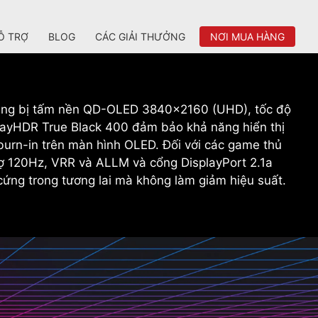
Ỗ TRỢ
BLOG
CÁC GIẢI THƯỞNG
NƠI MUA HÀNG
rang bị tấm nền QD-OLED 3840x2160 (UHD), tốc độ
layHDR True Black 400 đảm bảo khả năng hiển thị
urn-in trên màn hình OLED. Đối với các game thủ
 120Hz, VRR và ALLM và cổng DisplayPort 2.1a
ứng trong tương lai mà không làm giảm hiệu suất.