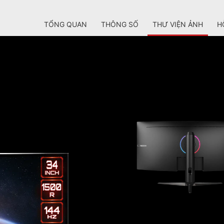
TỔNG QUAN
THÔNG SỐ
THƯ VIỆN ẢNH
H