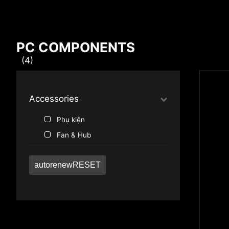
Compare Result
PC COMPONENTS
(4)
*
Các điểm khác biệt được tô bằng màu đỏ
Accessories
Phụ kiện
{{feature}}
Fan & Hub
{{item}}
autorenew
RESET