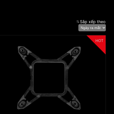
Sắp xếp theo
cmsfront_lang.Filter
Quay lại
HOT