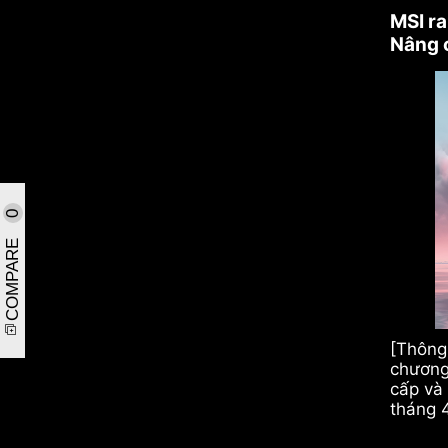
MSI ra
Nâng 
0
COMPARE
[Thông
chương
cấp và
tháng 