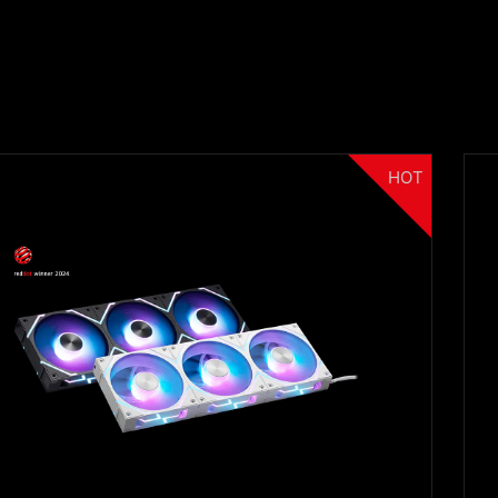
HOT
Filter
{{thistitle1[key] || title[key]}}
{{item}}
Clear All