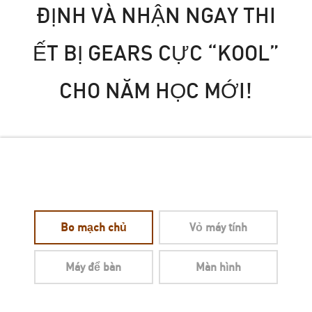
Đ
Ị
N
H
V
À
N
H
Ậ
N
N
G
A
Y
T
H
I
Ế
T
B
Ị
G
E
A
R
S
C
Ự
C
“
K
O
O
L
”
C
H
O
N
Ă
M
H
Ọ
C
M
Ớ
I
!
Bo mạch chủ
Vỏ máy tính
Máy để bàn
Màn hình