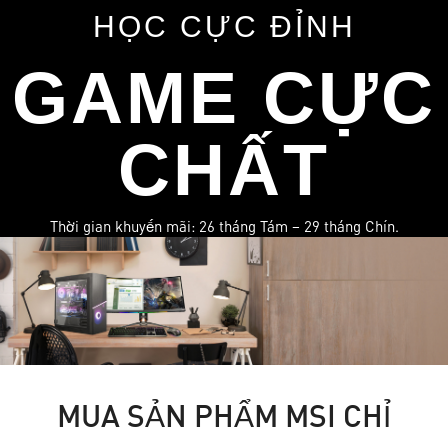
HỌC CỰC ĐỈNH
GAME CỰC
CHẤT
Thời gian khuyến mãi: 26 tháng Tám – 29 tháng Chín.
M
U
A
S
Ả
N
P
H
Ẩ
M
M
S
I
C
H
Ỉ