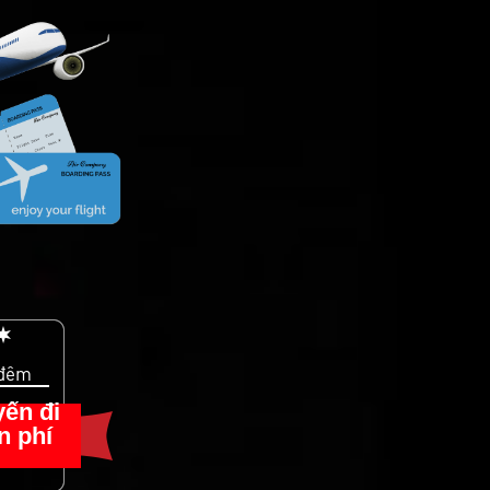
 đêm
ến đi
n phí