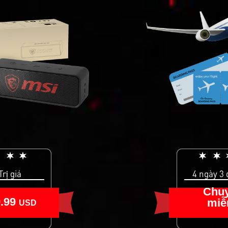
Trị giá
4 ngày 3
Chuy
9.99
miễ
USD