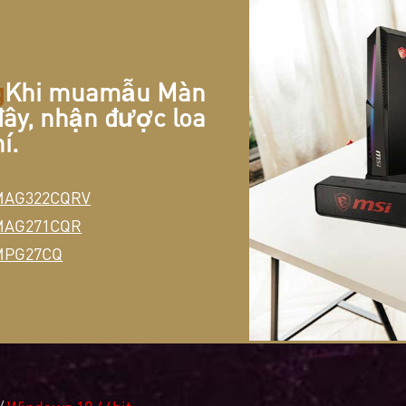
g
Khi mua
mẫu Màn
ây, nhận được loa
í.
MAG322CQRV
MAG271CQR
MPG27CQ