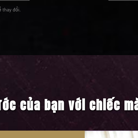
 thay đổi.
ớc của bạn với chiếc m