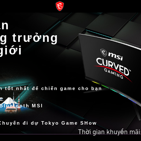
àn
ng trưởng
giới
h tốt nhất để chiến game cho bạn
Bluetooth MSI
Chuyến đi dự Tokyo Game SHow
Thời gian khuyến mãi: