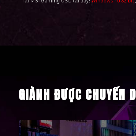
*Tải MSI Gaming OSD tại đây:
Windows 10 32 bit
GIÀNH ĐƯỢC CHUYẾN D