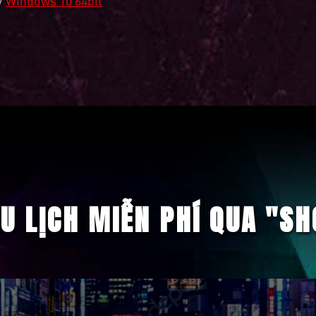
/
Windows 10 64bit
U LỊCH MIỄN PHÍ QUA "SH