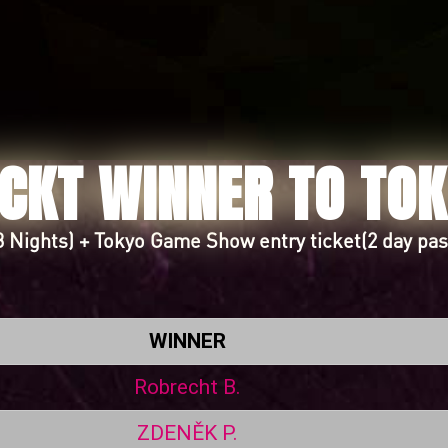
CKT WINNER TO TO
(3 Nights) + Tokyo Game Show entry ticket(2 day pas
WINNER
Robrecht B.
ZDENĚK P.