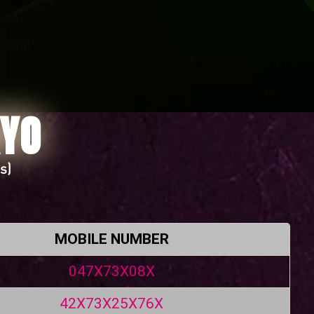
KYO
s)
MOBILE NUMBER
047X73X08X
42X73X25X76X