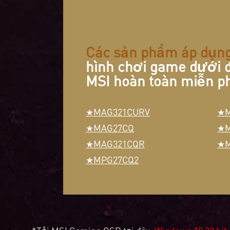
Các sản phẩm áp dụn
hình chơi game
dưới đ
MSI hoàn toàn miễn ph
MAG321CURV
MAG27CQ
MAG321CQR
MPG27CQ2