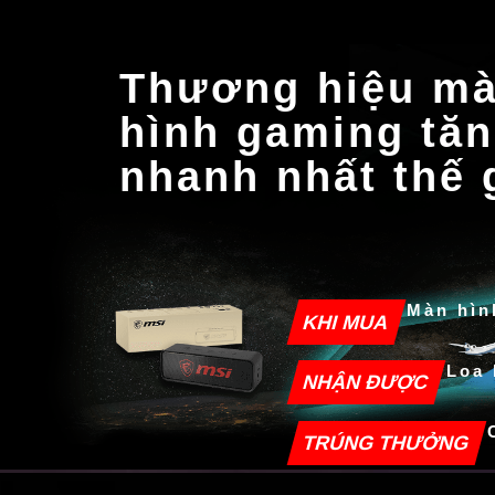
Thương hiệu m
hình gaming tă
nhanh nhất thế 
Màn hìn
KHI MUA
Loa 
NHẬN ĐƯỢC
TRÚNG THƯỞNG