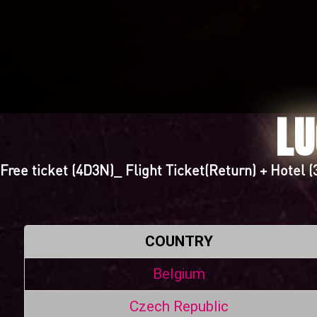
LU
Free ticket (4D3N)_ Flight Ticket(Return) + Hotel 
COUNTRY
Belgium
Czech Republic