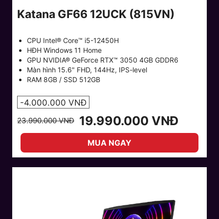
Katana GF66 12UCK (815VN)
CPU Intel® Core™ i5-12450H
HĐH Windows 11 Home
GPU NVIDIA® GeForce RTX™ 3050 4GB GDDR6
Màn hình 15.6" FHD, 144Hz, IPS-level
RAM 8GB / SSD 512GB
-4.000.000 VNĐ
19.990.000 VNĐ
23.990.000 VNĐ
MUA NGAY