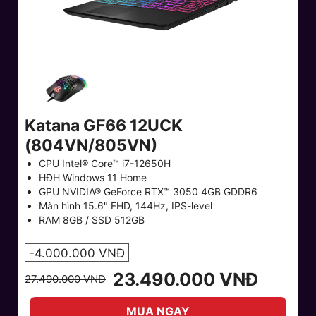
Katana GF66 12UCK
(804VN/805VN)
CPU Intel® Core™ i7-12650H
HĐH Windows 11 Home
GPU NVIDIA® GeForce RTX™ 3050 4GB GDDR6
Màn hình 15.6" FHD, 144Hz, IPS-level
RAM 8GB / SSD 512GB
-4.000.000 VNĐ
23.490.000 VNĐ
27.490.000 VNĐ
MUA NGAY