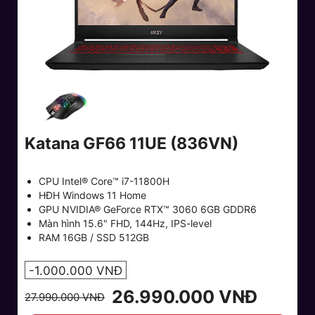
Katana GF66 11UE (836VN)
CPU Intel® Core™ i7-11800H
HĐH Windows 11 Home
GPU NVIDIA® GeForce RTX™ 3060 6GB GDDR6
Màn hình 15.6" FHD, 144Hz, IPS-level
RAM 16GB / SSD 512GB
-1.000.000 VNĐ
26.990.000 VNĐ
27.990.000 VNĐ