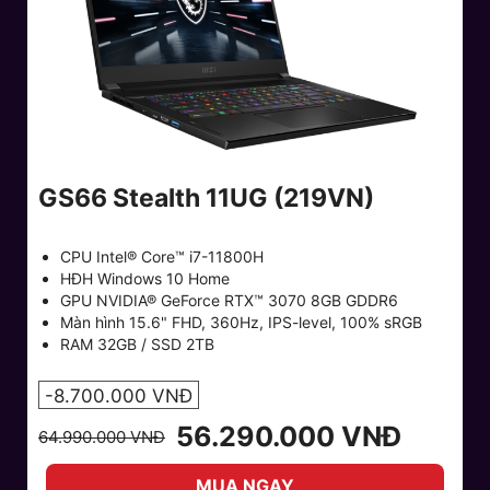
GS66 Stealth 11UG (219VN)
CPU Intel® Core™ i7-11800H
HĐH Windows 10 Home
GPU NVIDIA® GeForce RTX™ 3070 8GB GDDR6
Màn hình 15.6" FHD, 360Hz, IPS-level, 100% sRGB
RAM 32GB / SSD 2TB
-8.700.000 VNĐ
56.290.000 VNĐ
64.990.000 VNĐ
MUA NGAY