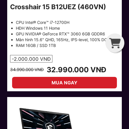
Crosshair 15 B12UEZ (460VN)
CPU Intel® Core™ i7-12700H
HĐH Windows 11 Home
GPU NVIDIA® GeForce RTX™ 3060 6GB GDDR6
G
C
B
R
Màn hình 15.6" QHD, 165Hz, IPS-level, 100% DCI-P3
RAM 16GB / SSD 1TB
-2.000.000 VNĐ
32.990.000 VNĐ
34.990.000 VNĐ
MUA NGAY