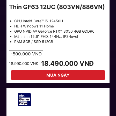
Thin GF63 12UC (803VN/886VN)
CPU Intel® Core™ i5-12450H
HĐH Windows 11 Home
GPU NVIDIA® GeForce RTX™ 3050 4GB GDDR6
Màn hình 15.6" FHD, 144Hz, IPS-level
RAM 8GB / SSD 512GB
-500.000 VNĐ
18.490.000 VNĐ
18.990.000 VNĐ
MUA NGAY