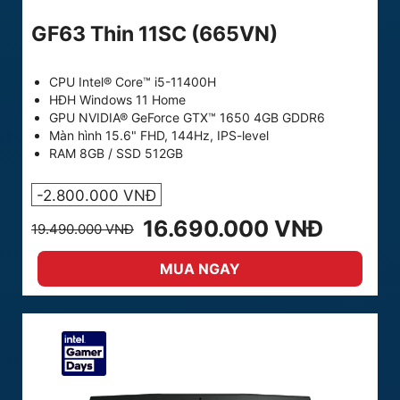
GF63 Thin 11SC (665VN)
CPU Intel® Core™ i5-11400H
HĐH Windows 11 Home
GPU NVIDIA® GeForce GTX™ 1650 4GB GDDR6
Màn hình 15.6" FHD, 144Hz, IPS-level
RAM 8GB / SSD 512GB
-2.800.000 VNĐ
16.690.000 VNĐ
19.490.000 VNĐ
MUA NGAY