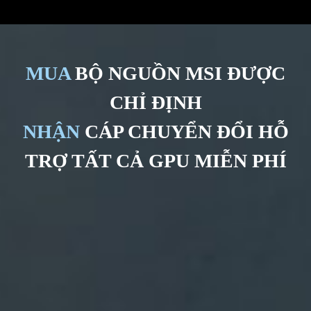
MUA
BỘ NGUỒN MSI ĐƯỢC
CHỈ ĐỊNH
NHẬN
CÁP CHUYỂN ĐỔI HỖ
TRỢ TẤT CẢ GPU MIỄN PHÍ