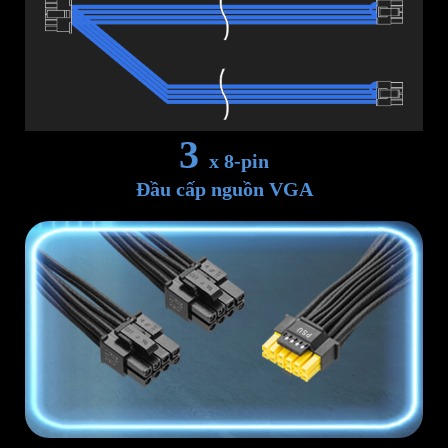
3
x 8-pin
Đầu cấp nguồn VGA