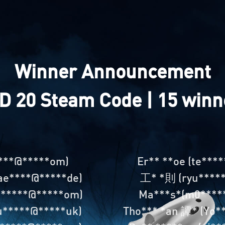
Winner Announcement
D 20 Steam Code | 15 winn
***@*****om)
Er** **oe (te***
(ae****@*****de)
工* *則 (ryu****
le*****@*****om)
Ma***s*(m0****
u*****@*****uk)
Tho*** *an 譚* (Yo*