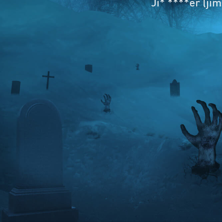
Ji* ****er (j