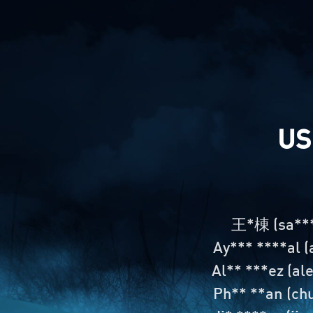
US
王*棟 (sa**
Ay*** ****al 
Al** ***ez (a
Ph** **an (ch