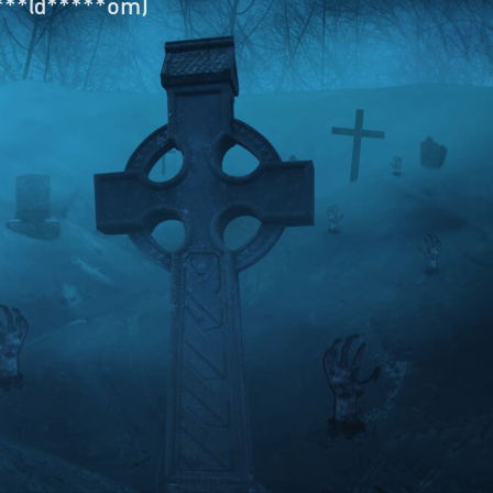
****@*****om)