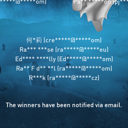
im*****@*****om)
Pa** *****on (pj*
何*莉 (cre*****@*****om)
Ra*** ***se (ra*****@*****eu)
Ed**** ****lly (Ed*****@*****om)
Ra** F d** **l (ra*****@*****om)
R***k (ra*****@*****cz)
The winners have been notified via email.