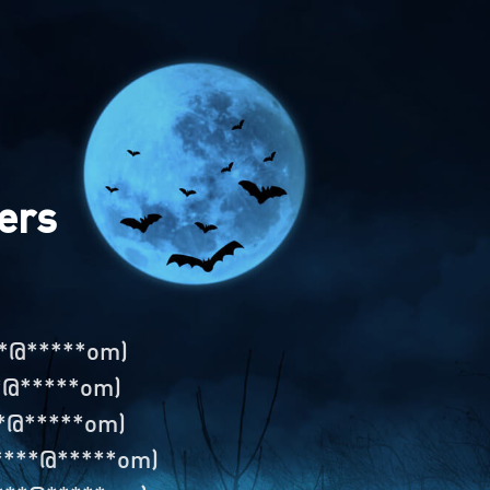
ers
**@*****om)
*@*****om)
*@*****om)
****@*****om)