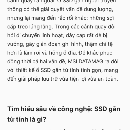
cảnh quay ra ngoài. Ổ SSD gắn ngoài truyền
thống có thể giải quyết vấn đề dung lượng,
nhưng lại mang đến rắc rối khác: những sợi
cáp treo lủng lẳng. Trong các cảnh quay đòi
hỏi di chuyển linh hoạt, dây cáp rất dễ bị
vướng, gây gián đoạn ghi hình, thậm chí tệ
hơn là làm rơi và hỏng ổ đĩa. Để khắc phục
đồng thời cả hai vấn đề, MSI DATAMAG ra đời
với thiết kế ổ SSD gắn từ tính tinh gọn, mang
đến giải pháp lưu trữ vừa tiện lợi vừa an toàn.
Tìm hiểu sâu về công nghệ: SSD gắn
từ tính là gì?