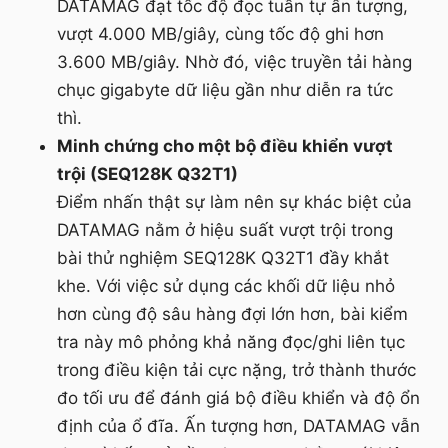
DATAMAG đạt tốc độ đọc tuần tự ấn tượng,
vượt 4.000 MB/giây, cùng tốc độ ghi hơn
3.600 MB/giây. Nhờ đó, việc truyền tải hàng
chục gigabyte dữ liệu gần như diễn ra tức
thì.
Minh chứng cho một bộ điều khiển vượt
trội (SEQ128K Q32T1)
Điểm nhấn thật sự làm nên sự khác biệt của
DATAMAG nằm ở hiệu suất vượt trội trong
bài thử nghiệm SEQ128K Q32T1 đầy khắt
khe. Với việc sử dụng các khối dữ liệu nhỏ
hơn cùng độ sâu hàng đợi lớn hơn, bài kiểm
tra này mô phỏng khả năng đọc/ghi liên tục
trong điều kiện tải cực nặng, trở thành thước
đo tối ưu để đánh giá bộ điều khiển và độ ổn
định của ổ đĩa. Ấn tượng hơn, DATAMAG vẫn