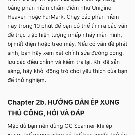
bằng phần mềm chấm điểm như Unigine
Heaven hoặc FurMark. Chạy các phần mềm
này trong 10 phút để bạn có thể tìm ra các vấn
đề trục trặc hiện tượng nhấp nháy màn hình,
bị mất điện hoặc treo máy. Nếu có vấn đề phát
sinh, bạn hãy xem xét chỉnh sửa đường cong,
lưu các điều chỉnh và kiểm tra lại. Khi đã sẵn
sàng, hãy khởi động trò chơi yêu thích của bạn
để thử nghiệm.
Chapter 2b. HƯỚNG DẪN ÉP XUNG
THỦ CÔNG, HỎI VÀ ĐÁP
Mặc dù bạn nên dùng OC Scanner khi ép
xung, thế nhưng cũng có thể bạn muốn thử ép