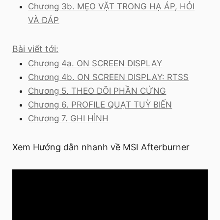
Chương 3b. MẸO VẶT TRONG HẠ ÁP, HỎI
VÀ ĐÁP
Bài viết tới:
Chương 4a. ON SCREEN DISPLAY
Chương 4b. ON SCREEN DISPLAY: RTSS
Chương 5. THEO DÕI PHẦN CỨNG
Chương 6. PROFILE QUẠT TUỲ BIẾN
Chương 7. GHI HÌNH
Xem Hướng dẫn nhanh về MSI Afterburner