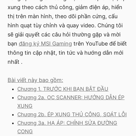
xung theo cách thủ công, giảm điện áp, hiển
thị trên màn hình, theo dõi phần cứng, cấu
hình quạt tùy chỉnh và quay video. Chúng tôi
sẽ giải quyết các câu hỏi thường gặp và mời
bạn
đăng ký MSI Gaming
trên YouTube để biết
thông tin cập nhật, tin tức và hướng dẫn mới
nhất .
Bài viết này bao gồm:
Chương 1. TRƯỚC KHI BẠN BẮT ĐẦU
Chương 2a. OC SCANNER: HƯỚNG DẪN ÉP
XUNG
Chương 2b. ÉP XUNG THỦ CÔNG, SOÁT LỖI
Chương 3a. HẠ ÁP: CHỈNH SỬA ĐƯỜNG
CONG