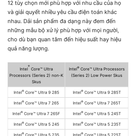
12 tùy chọn mới phù hợp với nhu cầu của họ
và giải quyết nhiều yêu cầu điện toán khác
nhau. Dải sản phẩm đa dạng này đem đến
những mẫu bộ xử lý phù hợp với mọi người,
cho dù bạn quan tâm đến hiệu suất hay hiệu
quả năng lượng.
®
®
Intel
Core™ Ultra
Intel
Core™ Ultra Processors
Processors (Series 2) non-K
(Series 2) Low Power Skus
Skus
®
®
Intel
Core™ Ultra 9 285
Intel
Core™ Ultra 9 285T
®
®
Intel
Core™ Ultra 7 265
Intel
Core™ Ultra 7 265T
®
®
Intel
Core™ Ultra 7 265F
Intel
Core™ Ultra 5 245T
®
®
Intel
Core™ Ultra 5 245
Intel
Core™ Ultra 5 235T
®
®
Intel
Core™ Ultra 5 235
Intel
Core™ Ultra 5 225T