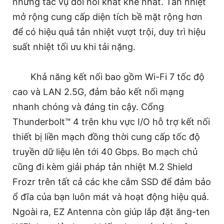
những tác vụ đòi hỏi khắt khe nhất. Tản nhiệt
mở rộng cung cấp diện tích bề mặt rộng hơn
để có hiệu quả tản nhiệt vượt trội, duy trì hiệu
suất nhiệt tối ưu khi tải nặng.
Khả năng kết nối bao gồm Wi-Fi 7 tốc độ
cao và LAN 2.5G, đảm bảo kết nối mạng
nhanh chóng và đáng tin cậy. Cổng
Thunderbolt™ 4 trên khu vực I/O hỗ trợ kết nối
thiết bị liền mạch đồng thời cung cấp tốc độ
truyền dữ liệu lên tới 40 Gbps. Bo mạch chủ
cũng đi kèm giải pháp tản nhiệt M.2 Shield
Frozr trên tất cả các khe cắm SSD để đảm bảo
ổ đĩa của bạn luôn mát và hoạt động hiệu quả.
Ngoài ra, EZ Antenna còn giúp lắp đặt ăng-ten