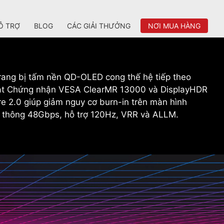
Ỗ TRỢ
BLOG
CÁC GIẢI THƯỞNG
NƠI MUA HÀNG
ang bị tấm nền QD-OLED cong thế hệ tiếp theo
 đạt Chứng nhận VESA ClearMR 13000 và DisplayHDR
 2.0 giúp giảm nguy cơ burn-in trên màn hình
 thông 48Gbps, hỗ trợ 120Hz, VRR và ALLM.