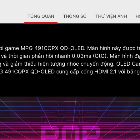
TỔNG QUAN
THÔNG SỐ
THƯ VIỆN ẢNH
H
chơi game MPG 491CQPX QD-OLED. Màn hình này được tr
và thời gian phản hồi nhanh 0,03ms (GtG). Màn hình
 và giảm thiểu hiện tượng nhòe chuyển động. OLED Care
PG 491CQPX QD-OLED cung cấp cổng HDMI 2.1 với băng