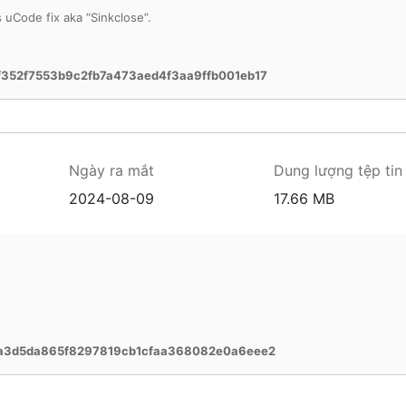
uCode fix aka “Sinkclose”.
352f7553b9c2fb7a473aed4f3aa9ffb001eb17
Ngày ra mắt
Dung lượng tệp tin
2024-08-09
17.66 MB
a3d5da865f8297819cb1cfaa368082e0a6eee2