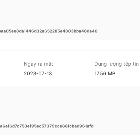
6baa05ee8da1446d32a652285e4803bba48da40
Ngày ra mắt
Dung lượng tệp tin
2023-07-13
17.56 MB
a6ef6d7c750ef95ec57379cce88fcbad961afd