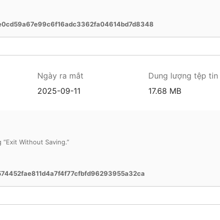
e0cd59a67e99c6f16adc3362fa04614bd7d8348
Ngày ra mắt
Dung lượng tệp tin
2025-09-11
17.68 MB
g “Exit Without Saving.”
74452fae811d4a7f4f77cfbfd96293955a32ca