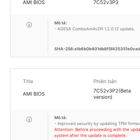
AMI BIOS
7C52v3P3
Mô tả:
- AGESA ComboAm4v2PI 1.2.0.12 update.
SHA-256:a1b6b0b401db8f5f435351e0ca
Title
Phiên bản
7C52v3P2(Beta
AMI BIOS
version)
Mô tả:
Attention: Before proceeding with the update
system after the update is complete.