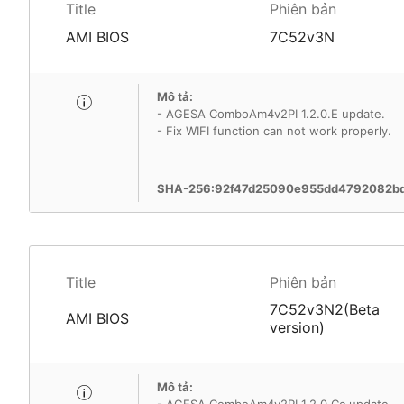
Title
Phiên bản
AMI BIOS
7C52v3N
Mô tả:
- AGESA ComboAm4v2PI 1.2.0.E update.
- Fix WIFI function can not work properly.
SHA-256:92f47d25090e955dd4792082b
Title
Phiên bản
7C52v3N2(Beta
AMI BIOS
version)
Mô tả: