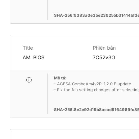
SHA-256:9383a0e35e239255b31414bf3
Title
Phiên bản
AMI BIOS
7C52v3O
Mô tả:
- AGESA ComboAm4v2PI 1.2.0.F update.
- Fix the fan setting changes after selectin
SHA-256:8e2e92d19b8acad9164969fc85