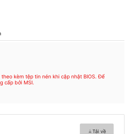
h
theo kèm tệp tin nén khi cập nhật BIOS. Để
g cấp bởi MSI.
Tải về