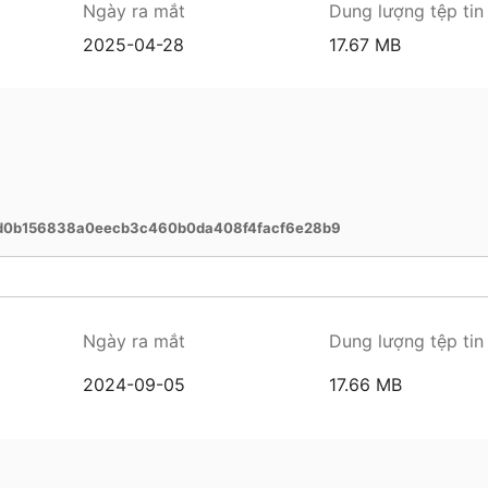
Ngày ra mắt
Dung lượng tệp tin
2025-04-28
17.67 MB
d0b156838a0eecb3c460b0da408f4facf6e28b9
Ngày ra mắt
Dung lượng tệp tin
2024-09-05
17.66 MB