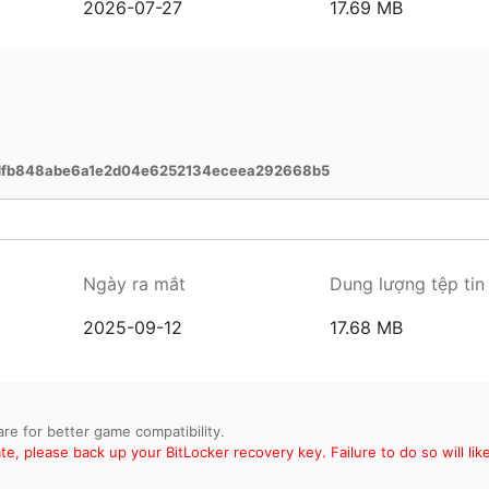
2026-07-27
17.69 MB
dfb848abe6a1e2d04e6252134eceea292668b5
Ngày ra mắt
Dung lượng tệp tin
2025-09-12
17.68 MB
, please back up your BitLocker recovery key. Failure to do so will likel