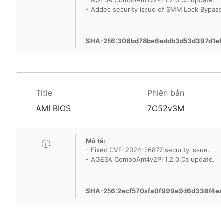
- AGESA ComboAm4v2PI 1.2.0.Cc update.
- Added security issue of SMM Lock Bypass 
SHA-256:306bd78ba6eddb3d53d397d1ef
Title
Phiên bản
AMI BIOS
7C52v3M
Mô tả:
- Fixed CVE-2024-36877 security issue.
- AGESA ComboAm4v2PI 1.2.0.Ca update.
SHA-256:2ecf570afa0f999e9d6d336f4e