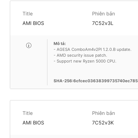
Title
Phiên bản
AMI BIOS
7C52v3L
Mô tả:
- AGESA ComboAm4v2PI 1.2.0.B update.
- AMD security issue patch.
- Support new Ryzen 5000 CPU.
SHA-256:6cfcec03638399735740ec78
Title
Phiên bản
AMI BIOS
7C52v3K