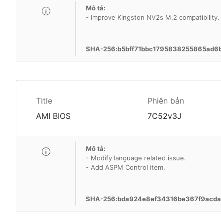
Mô tả:
- Improve Kingston NV2s M.2 compatibility.
SHA-256:b5bff71bbc1795838255865ad
Title
Phiên bản
AMI BIOS
7C52v3J
Mô tả:
- Modify language related issue.
- Add ASPM Control item.
SHA-256:bda924e8ef34316be367f9acda