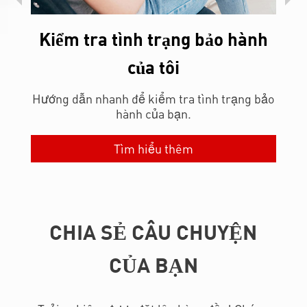
ành
Chính sách bảo hành MSI
Tìm hiểu chính sách bảo hành của MSI để
Đăng 
nhận được mức bảo hiểm và giá trị cao nhất
ng bảo
cho thiết bị của bạn.
Tìm hiểu thêm
CHIA SẺ CÂU CHUYỆN
CỦA BẠN
Trải nghiệm được đặt lên hàng đầu! Chúng