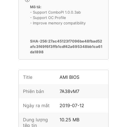
Mô tả:
- Support ComboPI 1.0.0.3ab
- Support OC Profile
- Improve memory compatibility
SHA-256:27ac45123f7096be48fbad52
afc3f49f6f3ffb1cdf42a695348bb1ca61
da1898
Title
AMI BIOS
Phiên bản
7A38vM7
Ngày ra mắt
2019-07-12
Dung lượng
10.25 MB
tệp tin