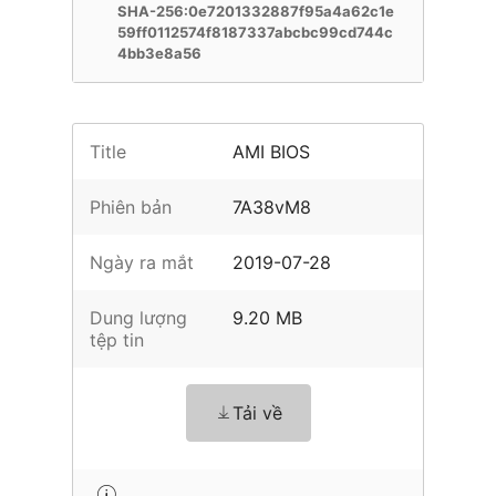
SHA-256:0e7201332887f95a4a62c1e
59ff0112574f8187337abcbc99cd744c
4bb3e8a56
Title
AMI BIOS
Phiên bản
7A38vM8
Ngày ra mắt
2019-07-28
Dung lượng
9.20 MB
tệp tin
Tải về