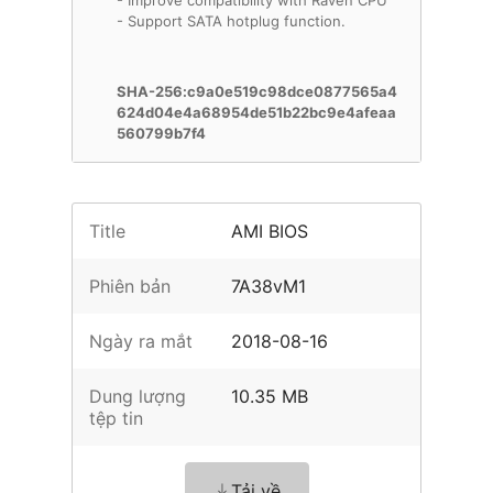
- Improve compatibility with Raven CPU
- Support SATA hotplug function.
SHA-256:c9a0e519c98dce0877565a4
624d04e4a68954de51b22bc9e4afeaa
560799b7f4
Title
AMI BIOS
Phiên bản
7A38vM1
Ngày ra mắt
2018-08-16
Dung lượng
10.35 MB
tệp tin
Tải về