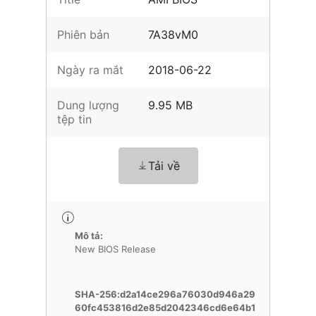
Phiên bản
7A38vM0
Ngày ra mắt
2018-06-22
Dung lượng
9.95 MB
tệp tin
Tải về
Mô tả:
New BIOS Release
SHA-256:d2a14ce296a76030d946a29
60fc453816d2e85d2042346cd6e64b1