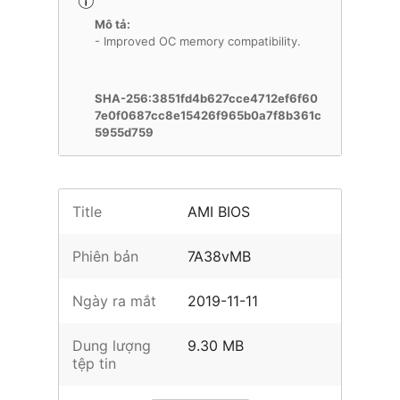
Mô tả:
- Improved OC memory compatibility.
SHA-256:3851fd4b627cce4712ef6f60
7e0f0687cc8e15426f965b0a7f8b361c
5955d759
Title
AMI BIOS
Phiên bản
7A38vMB
Ngày ra mắt
2019-11-11
Dung lượng
9.30 MB
tệp tin