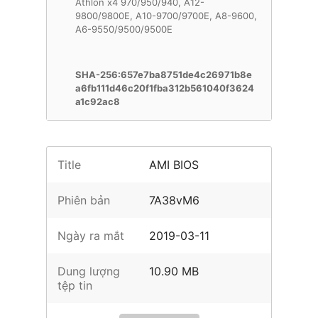
Athlon x4 970/950/940, A12-
9800/9800E, A10-9700/9700E, A8-9600,
A6-9550/9500/9500E
SHA-256:657e7ba8751de4c26971b8e
a6fb111d46c20f1fba312b561040f3624
a1c92ac8
Title
AMI BIOS
Phiên bản
7A38vM6
Ngày ra mắt
2019-03-11
Dung lượng
10.90 MB
tệp tin