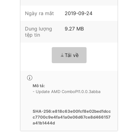
Ngày ra mắt
2019-09-24
Dung lượng
9.27 MB
tệp tin
Tải về
Mô tả:
- Update AMD ComboPI1.0.0.3abba
SHA-256:e818c63e00fcf8e02bed1dcc
c7700c9e4fa41a0e06d67ce8d466157
a41b1444d