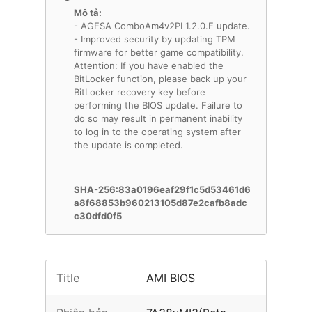
Mô tả:
- AGESA ComboAm4v2PI 1.2.0.F update.
- Improved security by updating TPM
firmware for better game compatibility.
Attention: If you have enabled the
BitLocker function, please back up your
BitLocker recovery key before
performing the BIOS update. Failure to
do so may result in permanent inability
to log in to the operating system after
the update is completed.
SHA-256:83a0196eaf29f1c5d53461d6
a8f68853b960213105d87e2cafb8adc
c30dfd0f5
Title
AMI BIOS