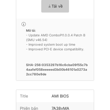
Tải về
Mô tả:
- Update AMD ComboPI1.0.0.4 Patch B
(SMU v46.54)
- Improved system boot up time
- Improved PCI-E device compatibility.
SHA-256:0353297b16c6cba09f55c7b
4aafef058eeeeed3b00b46101a0273a
2cc780e9de
Title
AMI BIOS
Phiên bản
7A38vMA