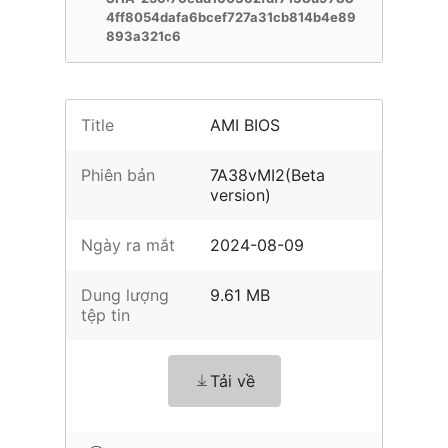
4ff8054dafa6bcef727a31cb814b4e89
893a321c6
Title
AMI BIOS
Phiên bản
7A38vMI2(Beta
version)
Ngày ra mắt
2024-08-09
Dung lượng
9.61 MB
tệp tin
Tải về