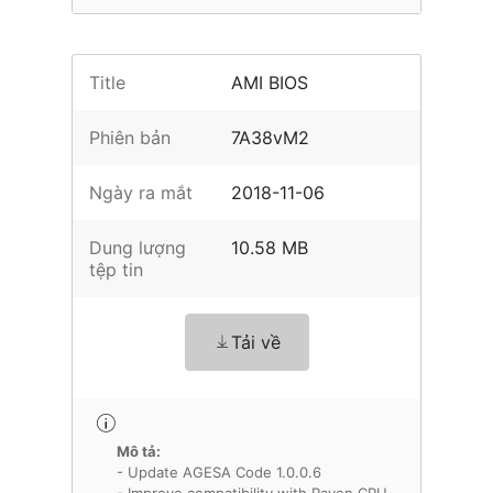
Title
AMI BIOS
Phiên bản
7A38vM2
Ngày ra mắt
2018-11-06
Dung lượng
10.58 MB
tệp tin
Tải về
Mô tả:
- Update AGESA Code 1.0.0.6