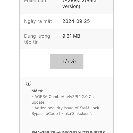
Phiên bản
7A38vMI3(Beta
version)
Ngày ra mắt
2024-09-25
Dung lượng
9.61 MB
tệp tin
Tải về
Mô tả:
- AGESA ComboAm4v2PI 1.2.0.Cc
update.
- Added security issue of SMM Lock
Bypass uCode fix aka“Sinkclose”.
SHA-256:76edd160362fdf7138d9788