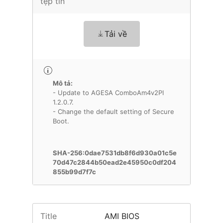
tệp tin
Tải về
Mô tả:
- Update to AGESA ComboAm4v2PI
1.2.0.7.
- Change the default setting of Secure
Boot.
SHA-256:0dae7531db8f6d930a01c5e
70d47c2844b50ead2e45950c0df204
855b99d7f7c
Title
AMI BIOS