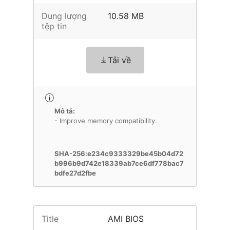
Dung lượng
10.58 MB
tệp tin
Tải về
Mô tả:
- Improve memory compatibility.
SHA-256:e234c9333329be45b04d72
b996b9d742e18339ab7ce6df778bac7
bdfe27d2fbe
Title
AMI BIOS