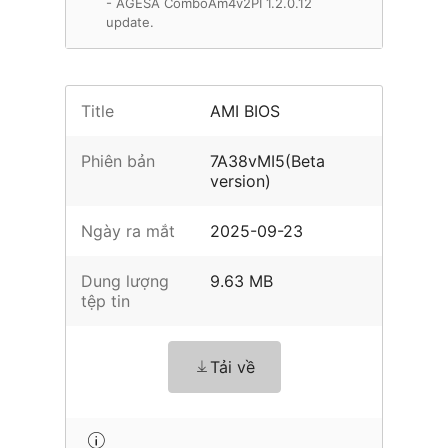
- AGESA ComboAm4v2PI 1.2.0.12
update.
Title
AMI BIOS
Phiên bản
7A38vMI5(Beta
version)
Ngày ra mắt
2025-09-23
Dung lượng
9.63 MB
tệp tin
Tải về