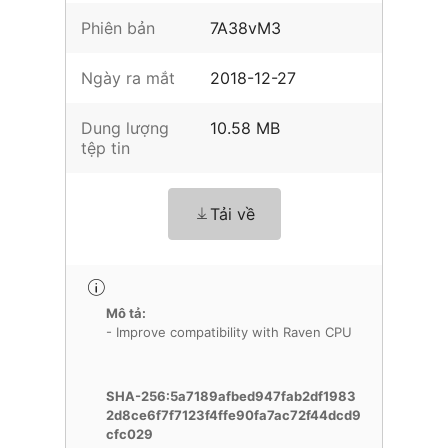
Phiên bản
7A38vM3
Ngày ra mắt
2018-12-27
Dung lượng
10.58 MB
tệp tin
Tải về
Mô tả:
- Improve compatibility with Raven CPU
SHA-256:5a7189afbed947fab2df1983
2d8ce6f7f7123f4ffe90fa7ac72f44dcd9
cfc029