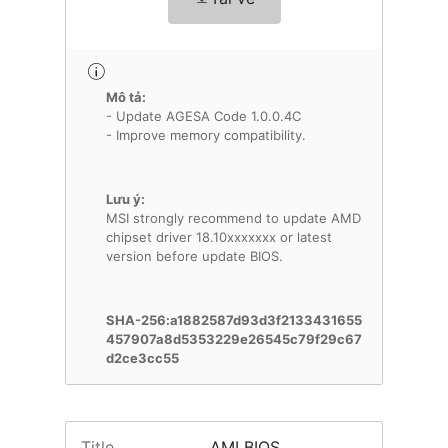
Mô tả:
- Update AGESA Code 1.0.0.4C
- Improve memory compatibility.
Lưu ý:
MSI strongly recommend to update AMD
chipset driver 18.10xxxxxxx or latest
version before update BIOS.
SHA-256:a1882587d93d3f2133431655
457907a8d5353229e26545c79f29c67
d2ce3cc55
Title
AMI BIOS