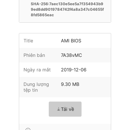
SHA-256:7aec130e5ee5a7f354943b9
9ed8dd9019784742f4a8a347c04655f
8fd5865eac
Title
AMI BIOS
Phiên bản
7A38vMC
Ngày ra mắt
2019-12-06
Dung lượng
9.30 MB
tệp tin
Tải về