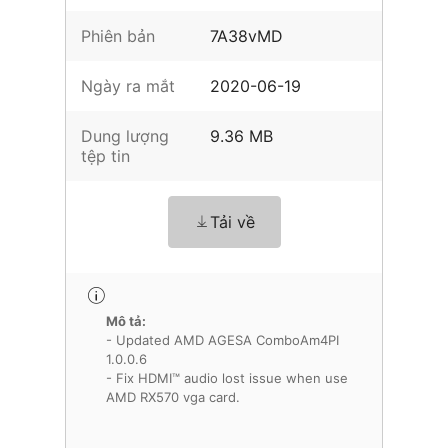
Phiên bản
7A38vMD
Ngày ra mắt
2020-06-19
Dung lượng
9.36 MB
tệp tin
Tải về
Mô tả:
- Updated AMD AGESA ComboAm4PI
1.0.0.6
- Fix HDMI™ audio lost issue when use
AMD RX570 vga card.