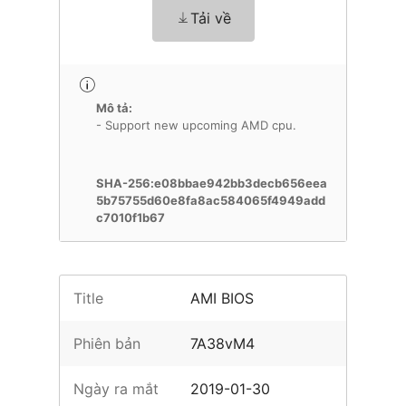
Tải về
Mô tả:
- Support new upcoming AMD cpu.
SHA-256:e08bbae942bb3decb656eea
5b75755d60e8fa8ac584065f4949add
c7010f1b67
Title
AMI BIOS
Phiên bản
7A38vM4
Ngày ra mắt
2019-01-30