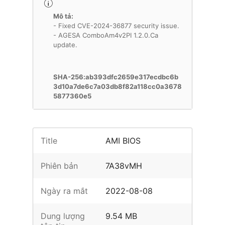
Mô tả:
- Fixed CVE-2024-36877 security issue.
- AGESA ComboAm4v2PI 1.2.0.Ca
update.
SHA-256:ab393dfc2659e317ecdbc6b
3d10a7de6c7a03db8f82a118cc0a3678
5877360e5
Title
AMI BIOS
Phiên bản
7A38vMH
Ngày ra mắt
2022-08-08
Dung lượng
9.54 MB