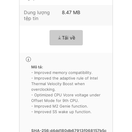
Dung lượng
8.47 MB
tệp tin
Tải về
Mô tả:
- Improved memory compatibility.
- Improved the adaptive rule of Intel
Thermal Velocity Boost when
overclocking.
- Optimized CPU Vcore voltage under
Offset Mode for 9th CPU.
- Improved M2 Genie function.
- Improved S5 wake up function.
SHA-256:d4dd180db67913f068157b5c