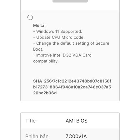
Mô tả:
- Windows 11 Supported.
- Update CPU Micro code.
- Change the default setting of Secure
Boot.
- Improve Intel DG2 VGA Card
compatibility.
SHA-256:7cfc2212e43748bd07c8156f
b1727318864f948a10a2ca746c037a5
20bc2b06d
Title
AMI BIOS
Phiên bản
7C00v1A