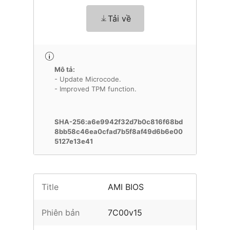
Tải về
Mô tả:
- Update Microcode.
- Improved TPM function.
SHA-256:a6e9942f32d7b0c816f68bd
8bb58c46ea0cfad7b5f8af49d6b6e00
5127e13e41
Title
AMI BIOS
Phiên bản
7C00v15