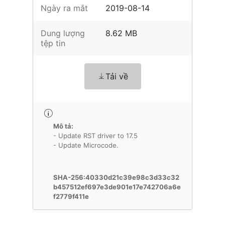
Ngày ra mắt
2019-08-14
Dung lượng
8.62 MB
tệp tin
Tải về
Mô tả:
- Update RST driver to 17.5
- Update Microcode.
SHA-256:40330d21c39e98c3d33c32
b457512ef697e3de901e17e742706a6e
f2779f411e