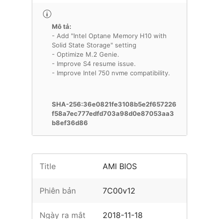
Mô tả:
- Add "Intel Optane Memory H10 with
Solid State Storage" setting
- Optimize M.2 Genie.
- Improve S4 resume issue.
- Improve Intel 750 nvme compatibility.
SHA-256:36e0821fe3108b5e2f657226
f58a7ec777edfd703a98d0e87053aa3
b8ef36d86
Title
AMI BIOS
Phiên bản
7C00v12
Ngày ra mắt
2018-11-18