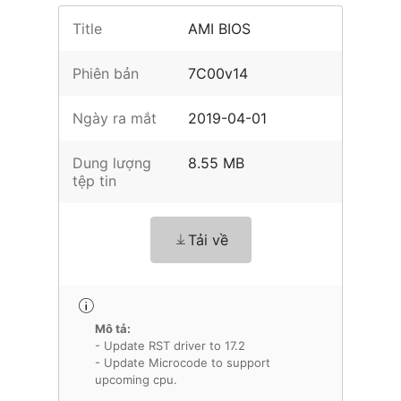
Title
AMI BIOS
Phiên bản
7C00v14
Ngày ra mắt
2019-04-01
Dung lượng
8.55 MB
tệp tin
Tải về
Mô tả:
- Update RST driver to 17.2
- Update Microcode to support
upcoming cpu.