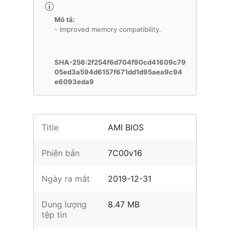
Mô tả:
SHA-256:2f254f6d704f90cd41609c79
05ed3a594d6157f671dd1d95aea9c94
e6093eda9
Title
AMI BIOS
Phiên bản
7C00v16
Ngày ra mắt
2019-12-31
Dung lượng
8.47 MB
tệp tin