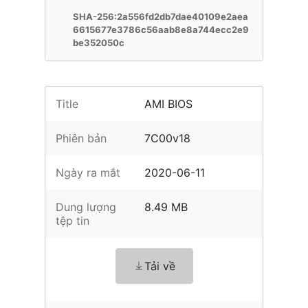
SHA-256:2a556fd2db7dae40109e2aea
6615677e3786c56aab8e8a744ecc2e9
be352050c
Title
AMI BIOS
Phiên bản
7C00v18
Ngày ra mắt
2020-06-11
Dung lượng
8.49 MB
tệp tin
Tải về