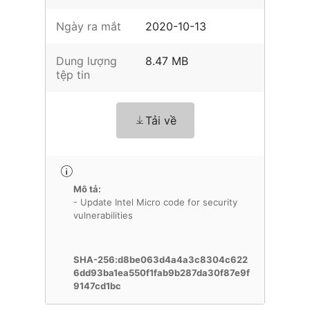
Ngày ra mắt
2020-10-13
Dung lượng
8.47 MB
tệp tin
Tải về
Mô tả:
- Update Intel Micro code for security
SHA-256:d8be063d4a4a3c8304c622
6dd93ba1ea550f1fab9b287da30f87e9f
9147cd1bc