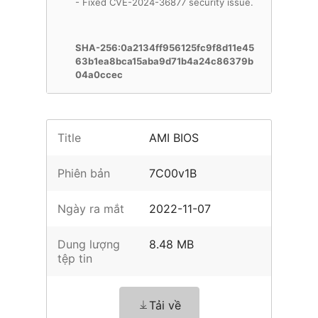
- Fixed CVE-2024-36877 security issue.
SHA-256:0a2134ff956125fc9f8d11e45
63b1ea8bca15aba9d71b4a24c86379b
04a0ccec
Title
AMI BIOS
Phiên bản
7C00v1B
Ngày ra mắt
2022-11-07
Dung lượng
8.48 MB
tệp tin
Tải về