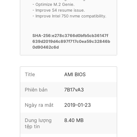
- Optimize M.2 Genie.
- Improve S4 resume issue.
- Improve Intel 750 nvme compatibility.
SHA-256:e278c3766d0bfb5cb36147f
639d2019d4c897f717c0ea59c32846b
0d90462c6d
Title
AMI BIOS
Phiên bản
7B17vA3
Ngày ra mắt
2019-01-23
Dung lượng
8.40 MB
tệp tin