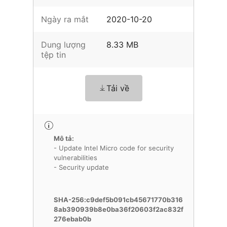
Ngày ra mắt
2020-10-20
Dung lượng
8.33 MB
tệp tin
Tải về
Mô tả:
- Update Intel Micro code for security
vulnerabilities
- Security update
SHA-256:c9def5b091cb45671770b316
8ab390939b8e0ba36f20603f2ac832f
276ebab0b