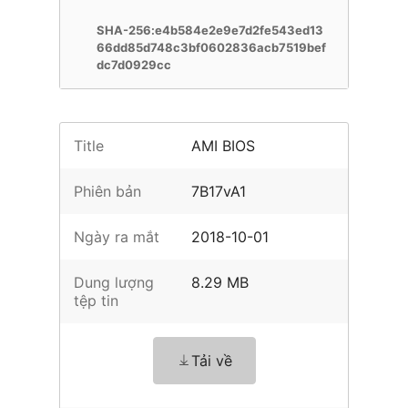
SHA-256:e4b584e2e9e7d2fe543ed13
66dd85d748c3bf0602836acb7519bef
dc7d0929cc
Title
AMI BIOS
Phiên bản
7B17vA1
Ngày ra mắt
2018-10-01
Dung lượng
8.29 MB
tệp tin
Tải về