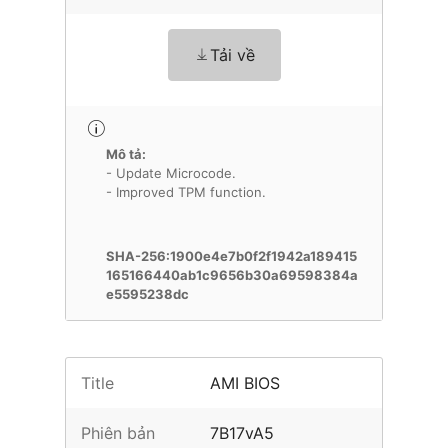
Tải về
Mô tả:
- Update Microcode.
- Improved TPM function.
SHA-256:1900e4e7b0f2f1942a189415
165166440ab1c9656b30a69598384a
e5595238dc
Title
AMI BIOS
Phiên bản
7B17vA5