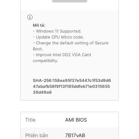
Mô tả:
- Windows 11 Supported.
- Update CPU Micro code.
- Change the default setting of Secure
Boot.
- Improve Intel DG2 VGA Card
compatibility.
SHA-256:158ea95f37e5447c1f53d9d6
47abafb58f9f13f185ddfeb71e0315655
39d49a6
Title
AMI BIOS
Phiên bản
7B17vAB