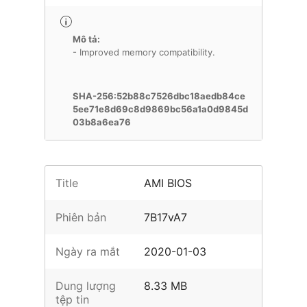
Mô tả:
- Improved memory compatibility.
SHA-256:52b88c7526dbc18aedb84ce
5ee71e8d69c8d9869bc56a1a0d9845d
03b8a6ea76
Title
AMI BIOS
Phiên bản
7B17vA7
Ngày ra mắt
2020-01-03
Dung lượng
8.33 MB
tệp tin