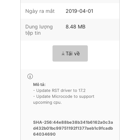
Ngày ra mắt
2019-04-01
Dung lượng
8.48 MB
tệp tin
Tải về
Mô tả:
- Update RST driver to 17.2
- Update Microcode to support
upcoming cpu.
SHA-256:44e88be38b341b6162a0c3a
d432b01bc99751192f1377aeb1c9fcadb
64034690