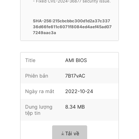
- Fixed CVE-2024-36877 security issue.
SHA-256:215cbcbbc300d1d2a37c337
36d66fe611c6071f8084ed4aef45ad07
7249aac3a
Title
AMI BIOS
Phiên bản
7B17vAC
Ngày ra mắt
2022-10-24
Dung lượng
8.34 MB
tệp tin
Tải về