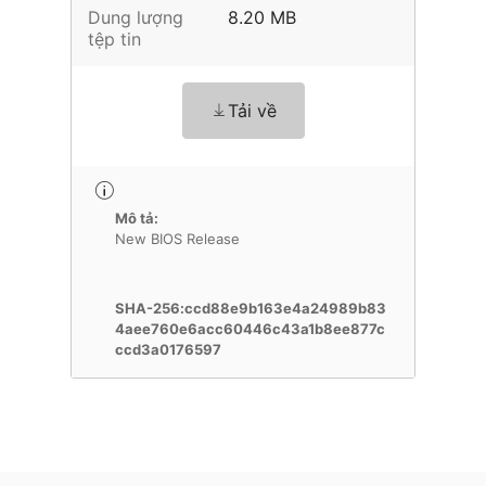
Dung lượng
8.20 MB
tệp tin
Tải về
Mô tả:
New BIOS Release
SHA-256:ccd88e9b163e4a24989b83
4aee760e6acc60446c43a1b8ee877c
ccd3a0176597