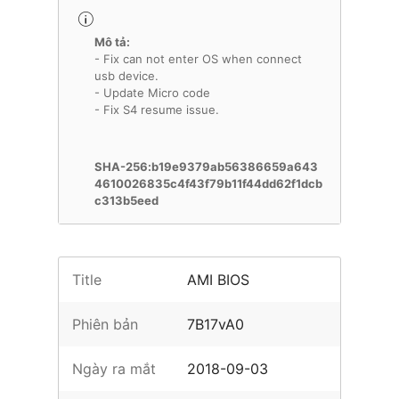
Mô tả:
- Fix can not enter OS when connect
usb device.
- Update Micro code
- Fix S4 resume issue.
SHA-256:b19e9379ab56386659a643
4610026835c4f43f79b11f44dd62f1dcb
c313b5eed
Title
AMI BIOS
Phiên bản
7B17vA0
Ngày ra mắt
2018-09-03