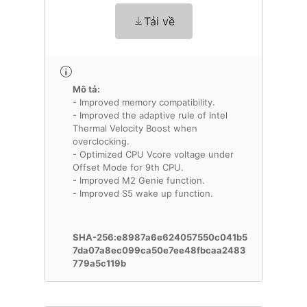
Tải về
Mô tả:
- Improved memory compatibility.
- Improved the adaptive rule of Intel
Thermal Velocity Boost when
overclocking.
- Optimized CPU Vcore voltage under
Offset Mode for 9th CPU.
- Improved M2 Genie function.
- Improved S5 wake up function.
SHA-256:e8987a6e624057550c041b5
7da07a8ec099ca50e7ee48fbcaa2483
779a5c119b