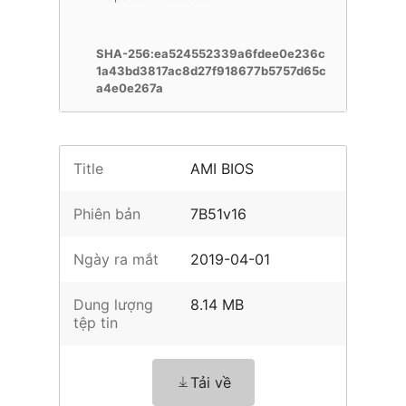
SHA-256:ea524552339a6fdee0e236c
1a43bd3817ac8d27f918677b5757d65c
a4e0e267a
Title
AMI BIOS
Phiên bản
7B51v16
Ngày ra mắt
2019-04-01
Dung lượng
8.14 MB
tệp tin
Tải về