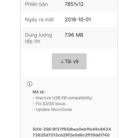
Phiên bản
7B51v12
Ngày ra mắt
2018-10-01
Dung lượng
7.96 MB
tệp tin
Tải về
Mô tả:
- Improve USB KB compatibility.
- Fix S3/S4 issue.
- Update MicroCode
SHA-256:8f37f65dbaa0eb1fe49c8634
73625d7013cb29f2e0d9c2ff10dd1740