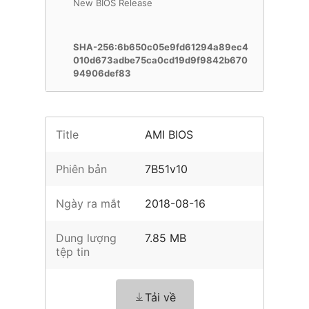
New BIOS Release
SHA-256:6b650c05e9fd61294a89ec4
010d673adbe75ca0cd19d9f9842b670
94906def83
Title
AMI BIOS
Phiên bản
7B51v10
Ngày ra mắt
2018-08-16
Dung lượng
7.85 MB
tệp tin
Tải về