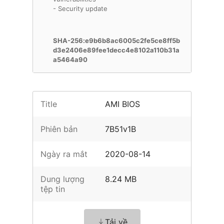
- Security update
SHA-256:e9b6b8ac6005c2fe5ce8ff5b
d3e2406e89fee1decc4e8102a110b31a
a5464a90
Title
AMI BIOS
Phiên bản
7B51v1B
Ngày ra mắt
2020-08-14
Dung lượng
8.24 MB
tệp tin
Tải về