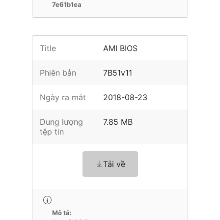
7e61b1ea
Title
AMI BIOS
Phiên bản
7B51v11
Ngày ra mắt
2018-08-23
Dung lượng
7.85 MB
tệp tin
Tải về
Mô tả: