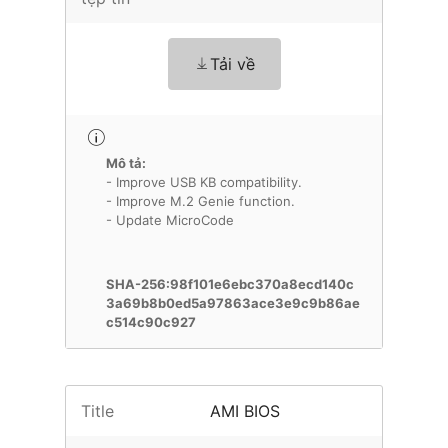
Tải về
Mô tả:
- Improve USB KB compatibility.
- Improve M.2 Genie function.
- Update MicroCode
SHA-256:98f101e6ebc370a8ecd140c
3a69b8b0ed5a97863ace3e9c9b86ae
c514c90c927
Title
AMI BIOS