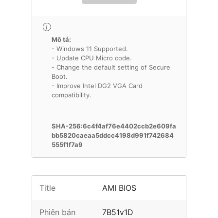
Mô tả:
- Windows 11 Supported.
- Update CPU Micro code.
- Change the default setting of Secure
Boot.
- Improve Intel DG2 VGA Card
compatibility.
SHA-256:6c4f4af76e4402ccb2e609fa
bb5820caeaa5ddcc4198d991f742684
555f1f7a9
Title
AMI BIOS
Phiên bản
7B51v1D