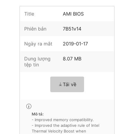
Title
AMI BIOS
Phiên bản
7B51v14
Ngày ra mắt
2019-01-17
Dung lượng
8.07 MB
tệp tin
Tải về
Mô tả:
- Improved memory compatibility.
- Improved the adaptive rule of Intel
Thermal Velocity Boost when