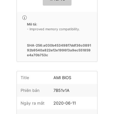
Mô tả:
- Improved memory compatibility.
SHA-256:a030b453498f7ddf36c0891
92b9540a822ef2e1996f3a9ec551859
e4a70b753c
Title
AMI BIOS
Phiên bản
7B51v1A
Ngày ra mắt
2020-06-11