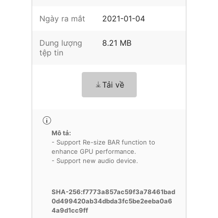
Ngày ra mắt
2021-01-04
Dung lượng
8.21 MB
tệp tin
Tải về
Mô tả:
- Support Re-size BAR function to
enhance GPU performance.
- Support new audio device.
SHA-256:f7773a857ac59f3a78461bad
0d499420ab34dbda3fc5be2eeba0a6
4a9d1cc9ff