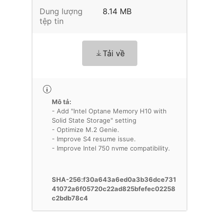
Dung lượng
8.14 MB
tệp tin
Tải về
Mô tả:
- Add "Intel Optane Memory H10 with
Solid State Storage" setting
- Optimize M.2 Genie.
- Improve S4 resume issue.
- Improve Intel 750 nvme compatibility.
SHA-256:f30a643a6ed0a3b36dce731
41072a6f05720c22ad825bfefec02258
c2bdb78c4