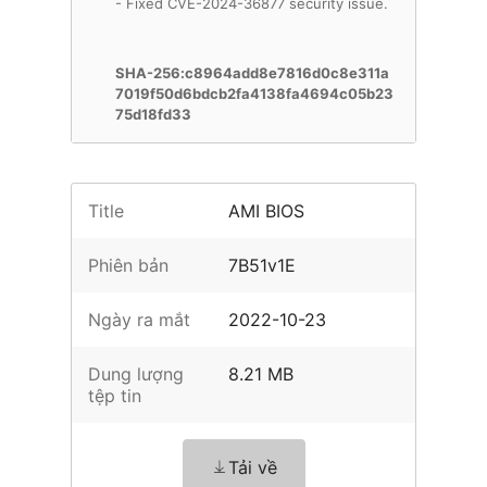
- Fixed CVE-2024-36877 security issue.
SHA-256:c8964add8e7816d0c8e311a
7019f50d6bdcb2fa4138fa4694c05b23
75d18fd33
Title
AMI BIOS
Phiên bản
7B51v1E
Ngày ra mắt
2022-10-23
Dung lượng
8.21 MB
tệp tin
Tải về