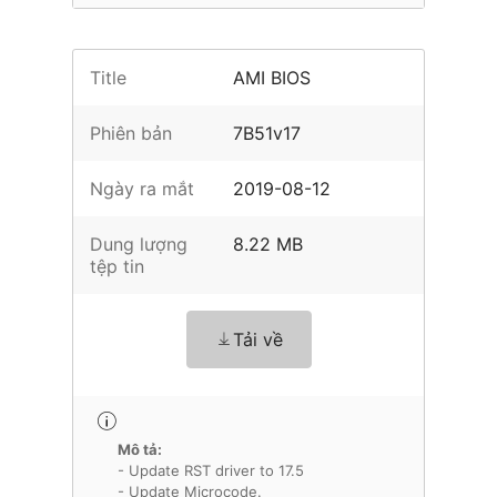
Title
AMI BIOS
Phiên bản
7B51v17
Ngày ra mắt
2019-08-12
Dung lượng
8.22 MB
tệp tin
Tải về
Mô tả:
- Update RST driver to 17.5