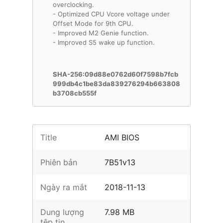
overclocking.
- Optimized CPU Vcore voltage under
Offset Mode for 9th CPU.
- Improved M2 Genie function.
- Improved S5 wake up function.
SHA-256:09d88e0762d60f7598b7fcb
999db4c1be83da839276294b663808
b3708cb555f
Title
AMI BIOS
Phiên bản
7B51v13
Ngày ra mắt
2018-11-13
Dung lượng
7.98 MB
tệp tin