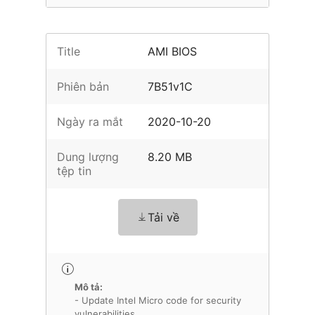
Title
AMI BIOS
Phiên bản
7B51v1C
Ngày ra mắt
2020-10-20
Dung lượng
8.20 MB
tệp tin
Tải về
Mô tả:
- Update Intel Micro code for security
vulnerabilities