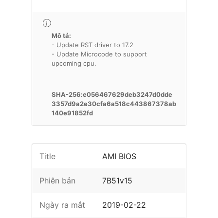
Mô tả:
- Update RST driver to 17.2
- Update Microcode to support
upcoming cpu.
SHA-256:e056467629deb3247d0dde
3357d9a2e30cfa6a518c443867378ab
140e91852fd
Title
AMI BIOS
Phiên bản
7B51v15
Ngày ra mắt
2019-02-22