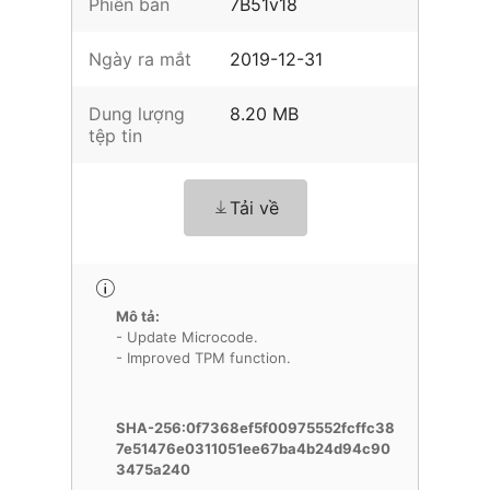
Phiên bản
7B51v18
Ngày ra mắt
2019-12-31
Dung lượng
8.20 MB
tệp tin
Tải về
Mô tả:
- Update Microcode.
- Improved TPM function.
SHA-256:0f7368ef5f00975552fcffc38
7e51476e0311051ee67ba4b24d94c90
3475a240