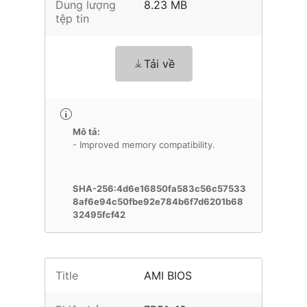
Dung lượng
8.23 MB
tệp tin
Tải về
Mô tả:
- Improved memory compatibility.
SHA-256:4d6e16850fa583c56c57533
8af6e94c50fbe92e784b6f7d6201b68
32495fcf42
Title
AMI BIOS