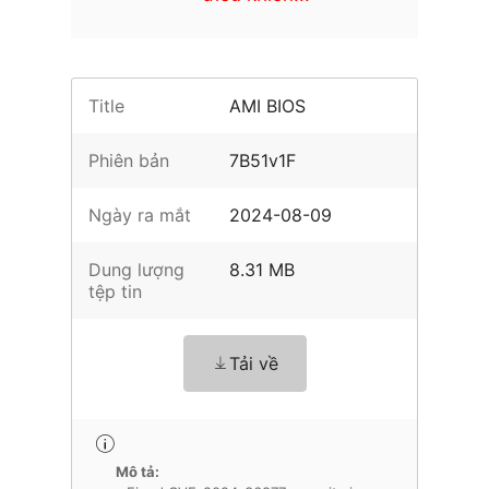
Title
AMI BIOS
Phiên bản
7B51v1F
Ngày ra mắt
2024-08-09
Dung lượng
8.31 MB
tệp tin
Tải về
Mô tả: