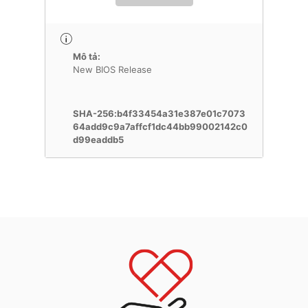
Mô tả:
New BIOS Release
SHA-256:b4f33454a31e387e01c7073
64add9c9a7affcf1dc44bb99002142c0
d99eaddb5