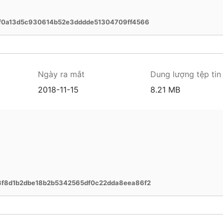
f0a13d5c930614b52e3dddde51304709ff4566
Ngày ra mắt
Dung lượng tệp tin
2018-11-15
8.21 MB
f8d1b2dbe18b2b5342565df0c22dda8eea86f2