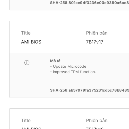
SHA-256:801ce94f3236e00e9380a6ae8
Title
Phiên bản
AMI BIOS
7B17v17
Mô tả:
- Update Microcode.
- Improved TPM function.
SHA-256:ab57979fa375231cd5c78b8489
Title
Phiên bản