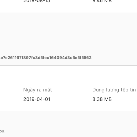
2019-08-15
8.46 MB
e7e261167f897fc3d5fec164094d3c5e5f5562
Ngày ra mắt
Dung lượng tệp tin
2019-04-01
8.38 MB
pu.