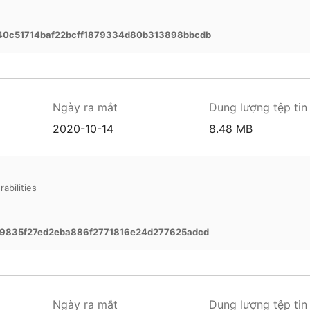
0c51714baf22bcff1879334d80b313898bbcdb
Ngày ra mắt
Dung lượng tệp tin
2020-10-14
8.48 MB
abilities
9835f27ed2eba886f2771816e24d277625adcd
Ngày ra mắt
Dung lượng tệp tin