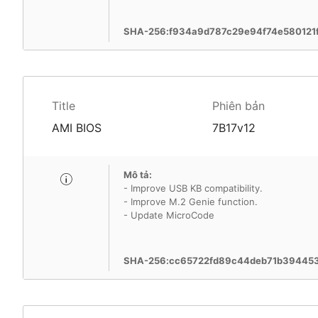
SHA-256:f934a9d787c29e94f74e580121
Title
Phiên bản
AMI BIOS
7B17v12
Mô tả:
- Improve USB KB compatibility.
- Improve M.2 Genie function.
- Update MicroCode
SHA-256:cc65722fd89c44deb71b394453