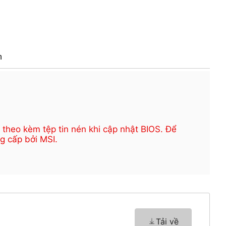
h
theo kèm tệp tin nén khi cập nhật BIOS. Để
g cấp bởi MSI.
Tải về