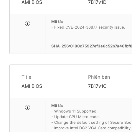
AMI BIOS
7B17v1D
Mô tả:
- Fixed CVE-2024-36877 security issue.
SHA-256:0180c75927ef3e6c52b7a46fbf8
Title
Phiên bản
AMI BIOS
7B17v1C
Mô tả:
- Windows 11 Supported.
- Update CPU Micro code.
- Change the default setting of Secure Boo
- Improve Intel DG2 VGA Card compatibility.