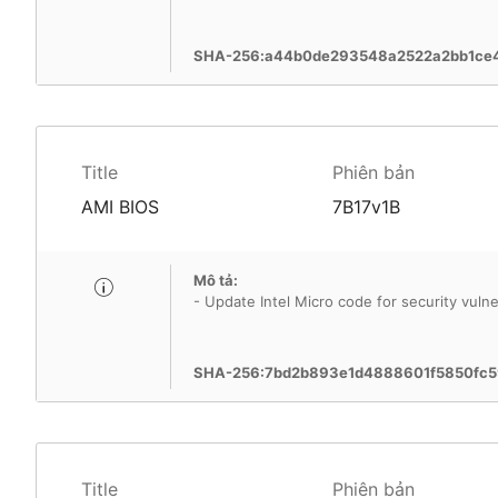
SHA-256:a44b0de293548a2522a2bb1ce4
Title
Phiên bản
AMI BIOS
7B17v1B
Mô tả:
- Update Intel Micro code for security vulner
SHA-256:7bd2b893e1d4888601f5850fc5
Title
Phiên bản