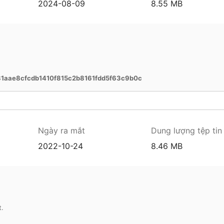
2024-08-09
8.55 MB
1aae8cfcdb1410f815c2b8161fdd5f63c9b0c
Ngày ra mắt
Dung lượng tệp tin
2022-10-24
8.46 MB
t.