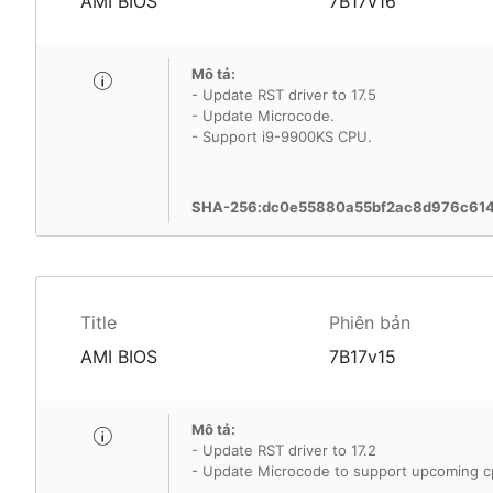
AMI BIOS
7B17v16
Mô tả:
- Update RST driver to 17.5
- Update Microcode.
- Support i9-9900KS CPU.
SHA-256:dc0e55880a55bf2ac8d976c614
Title
Phiên bản
AMI BIOS
7B17v15
Mô tả:
- Update RST driver to 17.2
- Update Microcode to support upcoming c