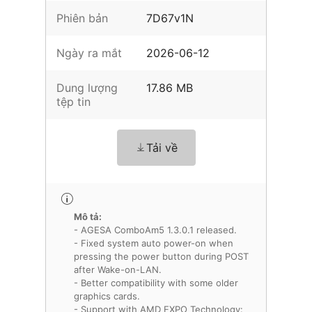
Phiên bản
7D67v1N
Ngày ra mắt
2026-06-12
Dung lượng
17.86 MB
tệp tin
Tải về
Mô tả:
- AGESA ComboAm5 1.3.0.1 released.
- Fixed system auto power-on when
pressing the power button during POST
after Wake-on-LAN.
- Better compatibility with some older
graphics cards.
- Support with AMD EXPO Technology: