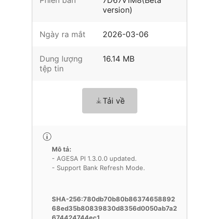
Phiên bản
7D67v1M8(Beta
version)
Ngày ra mắt
2026-03-06
Dung lượng
16.14 MB
tệp tin
Tải về
Mô tả:
- AGESA PI 1.3.0.0 updated.
- Support Bank Refresh Mode.
SHA-256:780db70b80b86374658892
68ed35b80839830d8356d0050ab7a2
674424744ec1