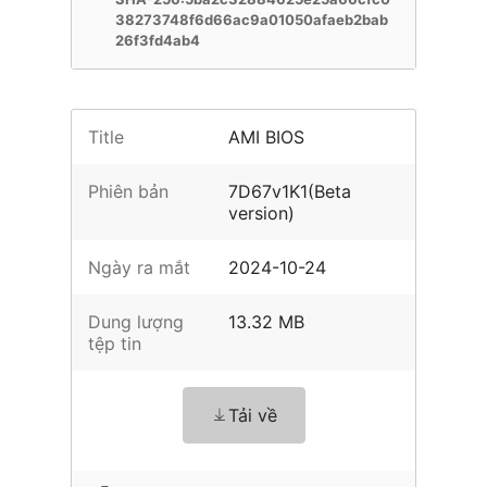
38273748f6d66ac9a01050afaeb2bab
26f3fd4ab4
Title
AMI BIOS
Phiên bản
7D67v1K1(Beta
version)
Ngày ra mắt
2024-10-24
Dung lượng
13.32 MB
tệp tin
Tải về