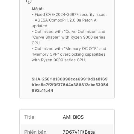
Mô tả:
- Fixed CVE-2024-36877 security issue.
- AGESA ComboPI 1.2.0.0a Patch A
updated.
- Optimized with "Curve Optimizer" and
"Curve Shaper" with Ryzen 9000 series
CPU.
- Optimized with "Memory OC OTF" and
"Memory OPP" overclocking capabilities
with Ryzen 9000 series CPU.
SHA-256:10130898cca69919d3a8169
b1ee8a7f2f0f37644a386812abc53054
692c11c44
Title
AMI BIOS
Phiên bản
7D67v1I1(Beta