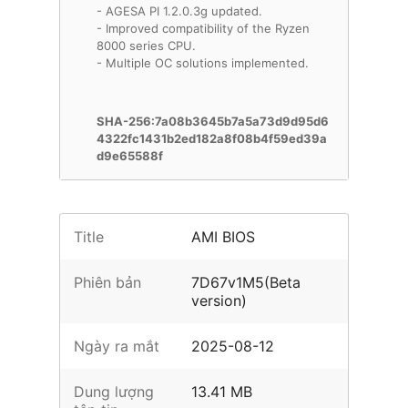
- AGESA PI 1.2.0.3g updated.
- Improved compatibility of the Ryzen
8000 series CPU.
- Multiple OC solutions implemented.
SHA-256:7a08b3645b7a5a73d9d95d6
4322fc1431b2ed182a8f08b4f59ed39a
d9e65588f
Title
AMI BIOS
Phiên bản
7D67v1M5(Beta
version)
Ngày ra mắt
2025-08-12
Dung lượng
13.41 MB