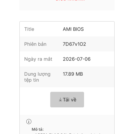
Title
AMI BIOS
Phiên bản
7D67v1O2
Ngày ra mắt
2026-07-06
Dung lượng
17.89 MB
tệp tin
Tải về
Mô tả: