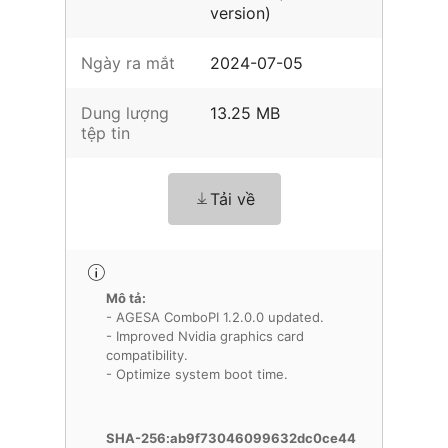
version)
Ngày ra mắt
2024-07-05
Dung lượng
13.25 MB
tệp tin
Tải về
Mô tả:
- AGESA ComboPI 1.2.0.0 updated.
- Improved Nvidia graphics card
compatibility.
- Optimize system boot time.
SHA-256:ab9f73046099632dc0ce44