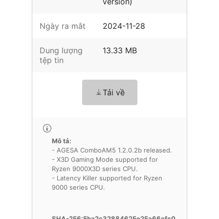
version)
Ngày ra mắt
2024-11-28
Dung lượng
13.33 MB
tệp tin
Tải về
Mô tả:
- AGESA ComboAM5 1.2.0.2b released.
- X3D Gaming Mode supported for
Ryzen 9000X3D series CPU.
- Latency Killer supported for Ryzen
9000 series CPU.
SHA-256:5ba2c32884625e25a66cfc0