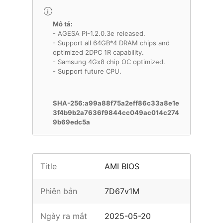
Mô tả:
- AGESA PI-1.2.0.3e released.
- Support all 64GB*4 DRAM chips and
optimized 2DPC 1R capability.
- Samsung 4Gx8 chip OC optimized.
- Support future CPU.
SHA-256:a99a88f75a2eff86c33a8e1e
3f4b9b2a7636f9844cc049ac014c274
9b69edc5a
Title
AMI BIOS
Phiên bản
7D67v1M
Ngày ra mắt
2025-05-20