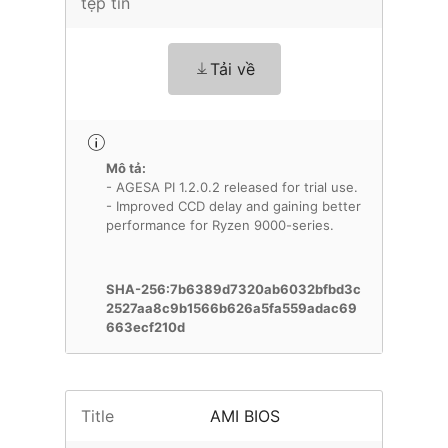
tệp tin
Tải về
Mô tả:
- AGESA PI 1.2.0.2 released for trial use.
- Improved CCD delay and gaining better
performance for Ryzen 9000-series.
SHA-256:7b6389d7320ab6032bfbd3c
2527aa8c9b1566b626a5fa559adac69
663ecf210d
Title
AMI BIOS