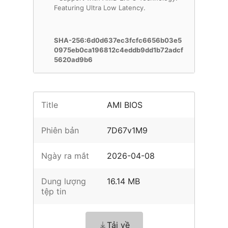
Featuring Ultra Low Latency.
SHA-256:6d0d637ec3fcfc6656b03e5
0975eb0ca196812c4eddb9dd1b72adcf
5620ad9b6
Title
AMI BIOS
Phiên bản
7D67v1M9
Ngày ra mắt
2026-04-08
Dung lượng
16.14 MB
tệp tin
Tải về