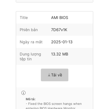
Title
AMI BIOS
Phiên bản
7D67v1K
Ngày ra mắt
2025-01-13
Dung lượng
13.32 MB
tệp tin
Tải về
Mô tả:
- Fixed the BIOS screen hangs when
entering BIOS Hardware Monitor.