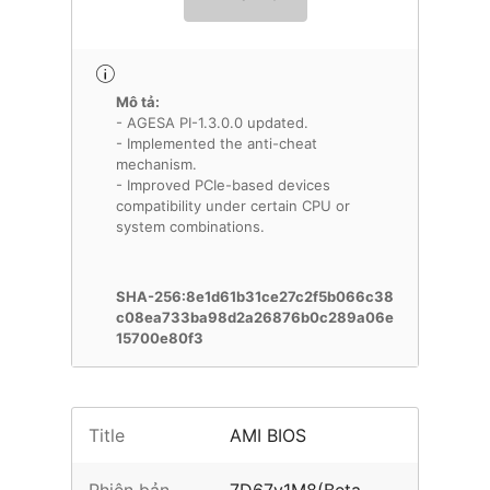
Mô tả:
- AGESA PI-1.3.0.0 updated.
- Implemented the anti-cheat
mechanism.
- Improved PCIe-based devices
compatibility under certain CPU or
system combinations.
SHA-256:8e1d61b31ce27c2f5b066c38
c08ea733ba98d2a26876b0c289a06e
15700e80f3
Title
AMI BIOS