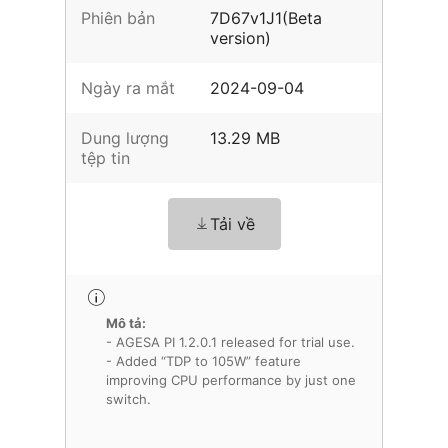
Phiên bản
7D67v1J1(Beta
version)
Ngày ra mắt
2024-09-04
Dung lượng
13.29 MB
tệp tin
Tải về
Mô tả:
- AGESA PI 1.2.0.1 released for trial use.
- Added “TDP to 105W” feature
improving CPU performance by just one
switch.