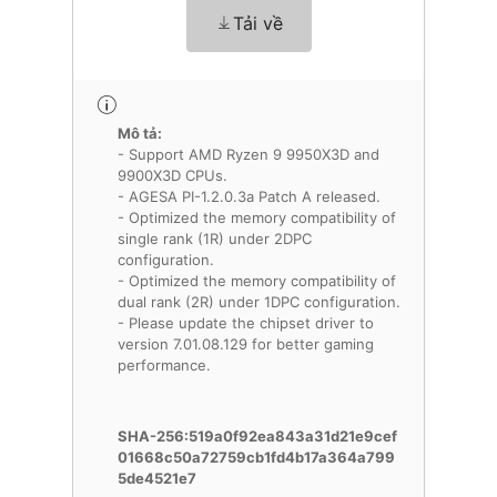
Tải về
Mô tả:
- Support AMD Ryzen 9 9950X3D and
9900X3D CPUs.
- AGESA PI-1.2.0.3a Patch A released.
- Optimized the memory compatibility of
single rank (1R) under 2DPC
configuration.
- Optimized the memory compatibility of
dual rank (2R) under 1DPC configuration.
- Please update the chipset driver to
version 7.01.08.129 for better gaming
performance.
SHA-256:519a0f92ea843a31d21e9cef
01668c50a72759cb1fd4b17a364a799
5de4521e7