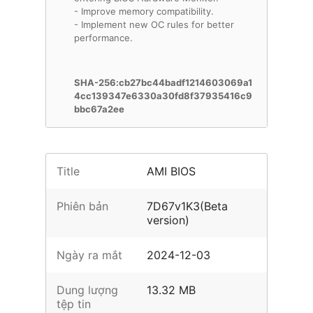
- Improve memory compatibility.
- Implement new OC rules for better
performance.
SHA-256:cb27bc44badf1214603069a1
4cc139347e6330a30fd8f37935416c9
bbc67a2ee
Title
AMI BIOS
Phiên bản
7D67v1K3(Beta
version)
Ngày ra mắt
2024-12-03
Dung lượng
13.32 MB
tệp tin