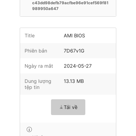
c43dd98defb79acfbe96e91cef569f81
989950a647
Title
AMI BIOS
Phiên bản
7D67v1G
Ngày ra mắt
2024-05-27
Dung lượng
13.13 MB
tệp tin
Tải về