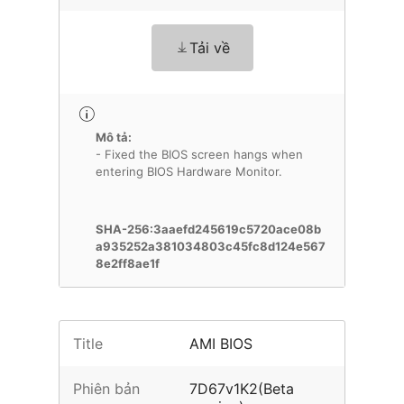
Tải về
Mô tả:
- Fixed the BIOS screen hangs when
entering BIOS Hardware Monitor.
SHA-256:3aaefd245619c5720ace08b
a935252a381034803c45fc8d124e567
8e2ff8ae1f
Title
AMI BIOS
Phiên bản
7D67v1K2(Beta