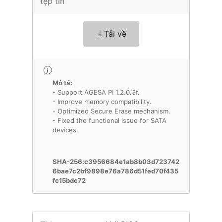
tệp tin
Tải về
Mô tả:
- Support AGESA PI 1.2.0.3f.
- Improve memory compatibility.
- Optimized Secure Erase mechanism.
- Fixed the functional issue for SATA
devices.
SHA-256:c3956684e1ab8b03d723742
6bae7c2bf9898e76a786d51fed70f435
fc15bde72