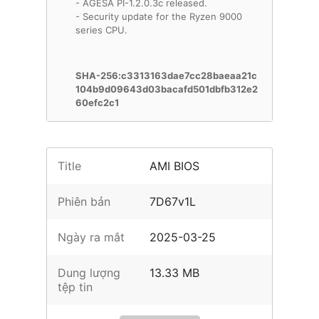
- AGESA PI-1.2.0.3c released.
- Security update for the Ryzen 9000
series CPU.
SHA-256:c3313163dae7cc28baeaa21c
104b9d09643d03bacafd501dbfb312e2
60efc2c1
Title
AMI BIOS
Phiên bản
7D67v1L
Ngày ra mắt
2025-03-25
Dung lượng
13.33 MB
tệp tin