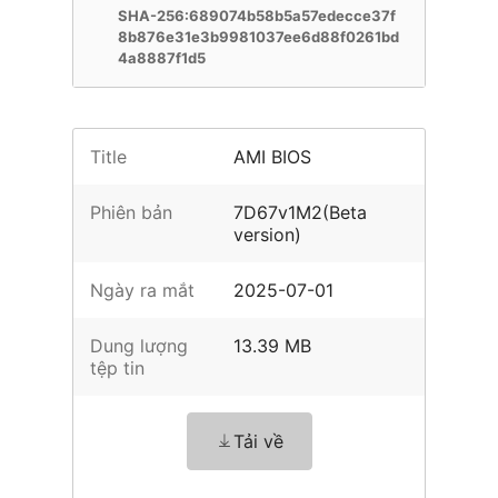
SHA-256:689074b58b5a57edecce37f
8b876e31e3b9981037ee6d88f0261bd
4a8887f1d5
Title
AMI BIOS
Phiên bản
7D67v1M2(Beta
version)
Ngày ra mắt
2025-07-01
Dung lượng
13.39 MB
tệp tin
Tải về