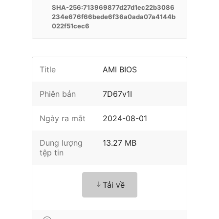
SHA-256:713969877d27d1ec22b3086
234e676f66bede6f36a0ada07a4144b
022f51cec6
Title
AMI BIOS
Phiên bản
7D67v1I
Ngày ra mắt
2024-08-01
Dung lượng
13.27 MB
tệp tin
Tải về