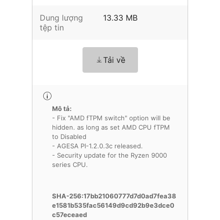
Dung lượng
13.33 MB
tệp tin
Tải về
Mô tả:
- Fix "AMD fTPM switch" option will be
hidden. as long as set AMD CPU fTPM
to Disabled
- AGESA PI-1.2.0.3c released.
- Security update for the Ryzen 9000
series CPU.
SHA-256:17bb21060777d7d0ad7fea38
e1581b535fac56149d9cd92b9e3dce0
c57eceaed