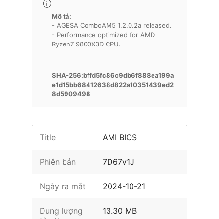
Mô tả:
- AGESA ComboAM5 1.2.0.2a released.
- Performance optimized for AMD
Ryzen7 9800X3D CPU.
SHA-256:bffd5fc86c9db6f888ea199a
e1d15bb68412638d822a10351439ed2
8d5909498
Title
AMI BIOS
Phiên bản
7D67v1J
Ngày ra mắt
2024-10-21
Dung lượng
13.30 MB