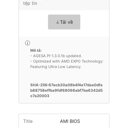
tệp tin
Tải về
Mô tả:
- AGESA PI-1.3.0.1b updated.
- Optimized with AMD EXPO Technology:
Featuring Ultra Low Latency.
SHA-256:67ecb30a08b4f4e17daa0dfa
b88758effba9fdf68098abf7ba6342d5
c7a20003
Title
AMI BIOS