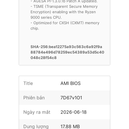
- AGESA PI-1.3.0.1b Patch A updated.
- TSME (Transparent Secure Memory
Encryption) enabling with the Ryzen
9000 series CPU.
- Optimized for CXSH (CXMT) memory
chip.
SHA-256:bea12275a93c563c6a92f9a
88784e496d78259ec54389a53d5c40
048c28f54c8
Title
AMI BIOS
Phiên bản
7D67v1O1
Ngày ra mắt
2026-06-18
Dung lượng
17.88 MB