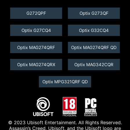
*Giao diện phần mềm thực tế và thông số
chức năng sẽ có khác biệt tùy theo phiên bản
G272QPF
Optix G273QF
phần mềm và kiểu màn hình.
Optix G27CQ4
Optix G32CQ4
Optix MAG274QRF
Optix MAG274QRF QD
Optix MAG274QRX
Optix MAG342CQR
Optix MPG321QRF QD
© 2023 Ubisoft Entertainment. All Rights Reserved.
Assassin’s Creed, Ubisoft, and the Ubisoft logo are