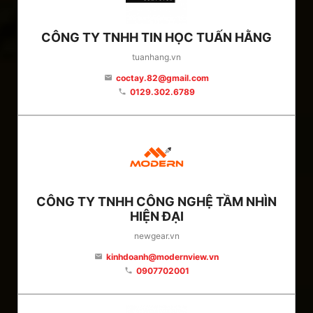
CÔNG TY TNHH TIN HỌC TUẤN HẰNG
tuanhang.vn
coctay.82@gmail.com
email
0129.302.6789
phone
CÔNG TY TNHH CÔNG NGHỆ TẦM NHÌN
HIỆN ĐẠI
newgear.vn
kinhdoanh@modernview.vn
email
0907702001
phone