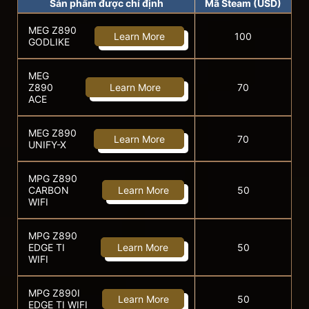
Sản phẩm được chỉ định
Mã Steam (USD)
MEG Z890
Learn More
100
GODLIKE
MEG
Z890
Learn More
70
ACE
MEG Z890
Learn More
70
UNIFY-X
MPG Z890
CARBON
Learn More
50
WIFI
MPG Z890
EDGE TI
Learn More
50
WIFI
MPG Z890I
Learn More
50
EDGE TI WIFI