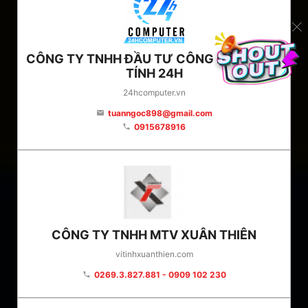
CÔNG TY TNHH ĐẦU TƯ CÔNG NGHỆ MÁY
TÍNH 24H
24hcomputer.vn
tuanngoc898@gmail.com
email
0915678916
phone
CÔNG TY TNHH MTV XUÂN THIÊN
vitinhxuanthien.com
0269.3.827.881 - 0909 102 230
phone