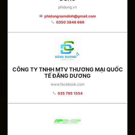
phidung.vn
phidungnamdinh@gmail.com
email
0350 3848 666
phone
CÔNG TY TNHH MTV THƯƠNG MẠI QUỐC
TẾ ĐĂNG DƯƠNG
www.facebook.com
035 795 1554
phone