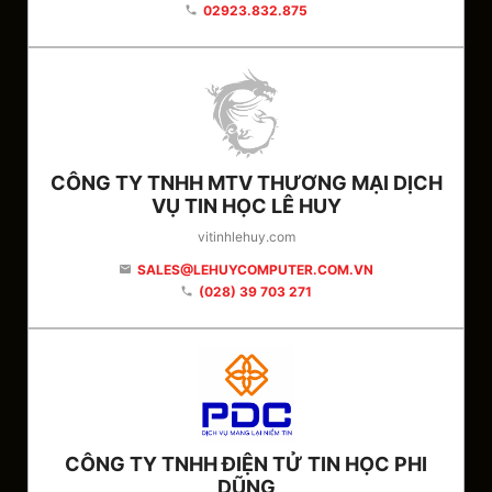
02923.832.875
phone
CÔNG TY TNHH MTV THƯƠNG MẠI DỊCH
VỤ TIN HỌC LÊ HUY
vitinhlehuy.com
SALES@LEHUYCOMPUTER.COM.VN
email
(028) 39 703 271
phone
CÔNG TY TNHH ĐIỆN TỬ TIN HỌC PHI
DŨNG