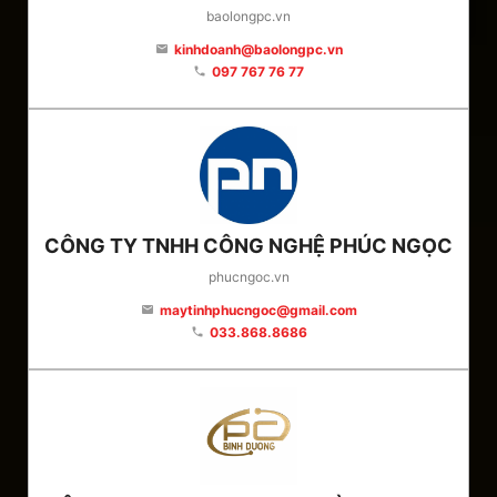
baolongpc.vn
kinhdoanh@baolongpc.vn
email
097 767 76 77
phone
CÔNG TY TNHH CÔNG NGHỆ PHÚC NGỌC
phucngoc.vn
maytinhphucngoc@gmail.com
email
033.868.8686
phone