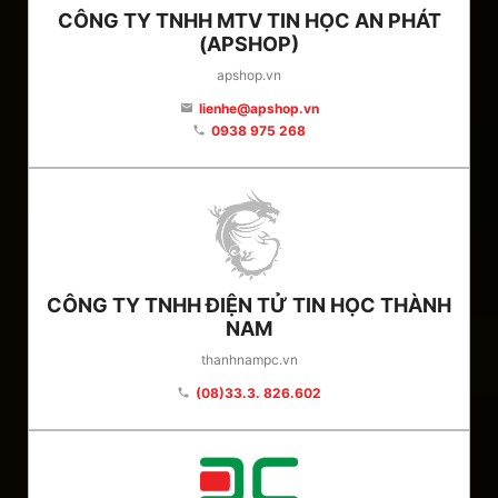
CÔNG TY TNHH MTV TIN HỌC AN PHÁT
(APSHOP)
apshop.vn
lienhe@apshop.vn
email
0938 975 268
phone
CÔNG TY TNHH ĐIỆN TỬ TIN HỌC THÀNH
NAM
thanhnampc.vn
(08)33.3. 826.602
phone