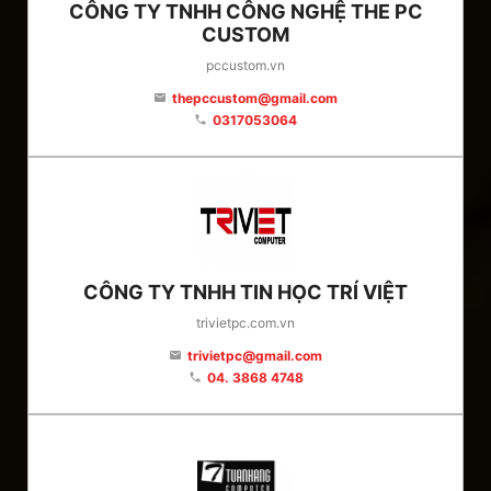
CÔNG TY TNHH CÔNG NGHỆ THE PC
CUSTOM
pccustom.vn
thepccustom@gmail.com
email
0317053064
phone
CÔNG TY TNHH TIN HỌC TRÍ VIỆT
trivietpc.com.vn
trivietpc@gmail.com
email
04. 3868 4748
phone