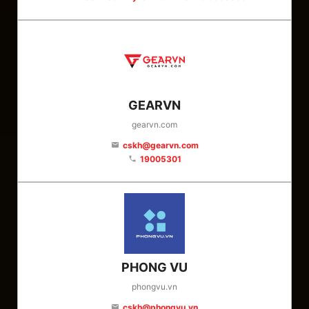
GEARVN
gearvn.com
cskh@gearvn.com
email
19005301
phone
PHONG VU
phongvu.vn
cskh@phongvu.vn
email