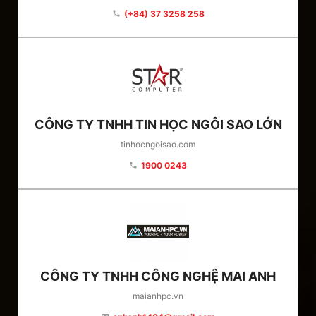
(+84) 37 3258 258
phone
CÔNG TY TNHH TIN HỌC NGÔI SAO LỚN
tinhocngoisao.com
1900 0243
phone
CÔNG TY TNHH CÔNG NGHỆ MAI ANH
maianhpc.vn