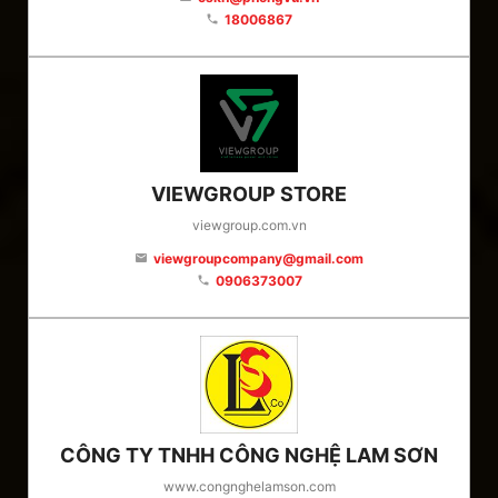
18006867
phone
VIEWGROUP STORE
viewgroup.com.vn
viewgroupcompany@gmail.com
email
0906373007
phone
CÔNG TY TNHH CÔNG NGHỆ LAM SƠN
www.congnghelamson.com