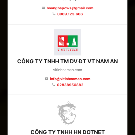
hoanghapcws@gmail.com
email
0969.123.666
phone
CÔNG TY TNHH TM DV ĐT VT NAM AN
vitinhnaman.com
info@vitinhnaman.com
email
02838956882
phone
CÔNG TY TNHH HN DOTNET