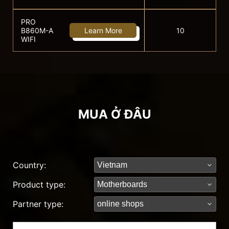
PRO
B860M-A
Learn More
10
WIFI
MUA Ở ĐÂU
Country:
Product type:
Partner type: