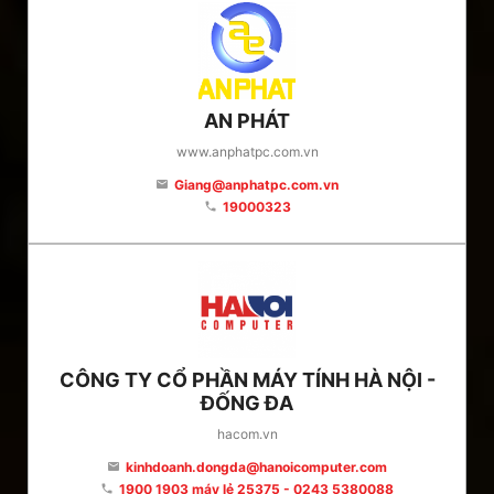
AN PHÁT
www.anphatpc.com.vn
Giang@anphatpc.com.vn
email
19000323
phone
CÔNG TY CỔ PHẦN MÁY TÍNH HÀ NỘI -
ĐỐNG ĐA
hacom.vn
kinhdoanh.dongda@hanoicomputer.com
email
1900 1903 máy lẻ 25375 - 0243 5380088
phone