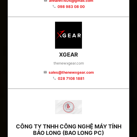
anhanh1404@gmail.com
email
098 983 08 00
phone
XGEAR
thenewxgear.com
sales@thenewxgear.com
email
028 7108 1881
phone
CÔNG TY TNHH CÔNG NGHỆ MÁY TÍNH
BẢO LONG (BAO LONG PC)