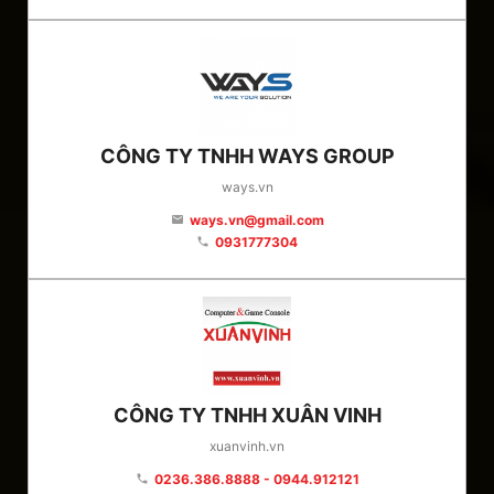
CÔNG TY TNHH WAYS GROUP
ways.vn
ways.vn@gmail.com
email
0931777304
phone
CÔNG TY TNHH XUÂN VINH
xuanvinh.vn
0236.386.8888 - 0944.912121
phone