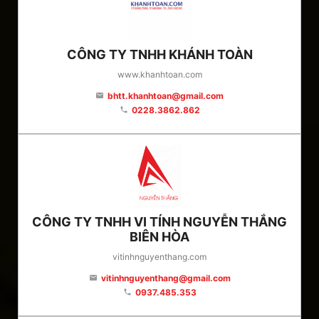
CÔNG TY TNHH KHÁNH TOÀN
www.khanhtoan.com
bhtt.khanhtoan@gmail.com
email
0228.3862.862
phone
CÔNG TY TNHH VI TÍNH NGUYỄN THẮNG
BIÊN HÒA
vitinhnguyenthang.com
vitinhnguyenthang@gmail.com
email
0937.485.353
phone