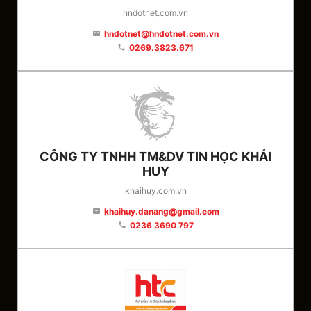
hndotnet.com.vn
hndotnet@hndotnet.com.vn
email
0269.3823.671
phone
CÔNG TY TNHH TM&DV TIN HỌC KHẢI
HUY
khaihuy.com.vn
khaihuy.danang@gmail.com
email
0236 3690 797
phone