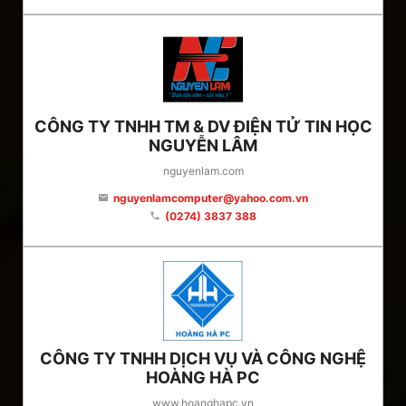
CÔNG TY TNHH TM & DV ĐIỆN TỬ TIN HỌC
NGUYỄN LÂM
nguyenlam.com
nguyenlamcomputer@yahoo.com.vn
email
(0274) 3837 388
phone
CÔNG TY TNHH DỊCH VỤ VÀ CÔNG NGHỆ
HOÀNG HÀ PC
www.hoanghapc.vn