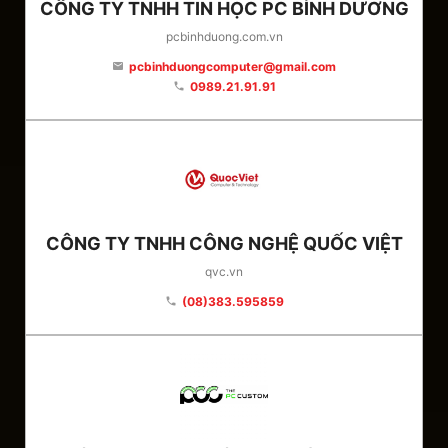
CÔNG TY TNHH TIN HỌC PC BÌNH DƯƠNG
pcbinhduong.com.vn
pcbinhduongcomputer@gmail.com
email
0989.21.91.91
phone
CÔNG TY TNHH CÔNG NGHỆ QUỐC VIỆT
qvc.vn
(08)383.595859
phone