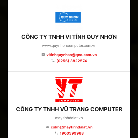
CÔNG TY TNHH VI TÍNH QUY NHƠN
www.quynhoncomputer.com.vn
vitinhquynhon@qnc.com.vn
email
(0256) 3822574
phone
CÔNG TY TNHH VŨ TRANG COMPUTER
maytinhdalat.vn
cskh@maytinhdalat.vn
email
1900599968
phone