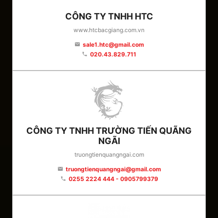
CÔNG TY TNHH HTC
www.htcbacgiang.com.vn
sale1.htc@gmail.com
email
020.43.829.711
phone
CÔNG TY TNHH TRƯỜNG TIẾN QUÃNG
NGÃI
truongtienquangngai.com
truongtienquangngai@gmail.com
email
0255 2224 444 - 0905799379
phone