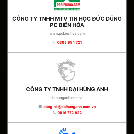
CÔNG TY TNHH MTV TIN HỌC ĐỨC DŨNG
PC BIÊN HÒA
www.pcbienhoa.com
0388 954 721
phone
CÔNG TY TNHH ĐẠI HÙNG ANH
daihunganh.com.vn
dang.nk@daihunganh.com.vn
email
0916 772 922
phone