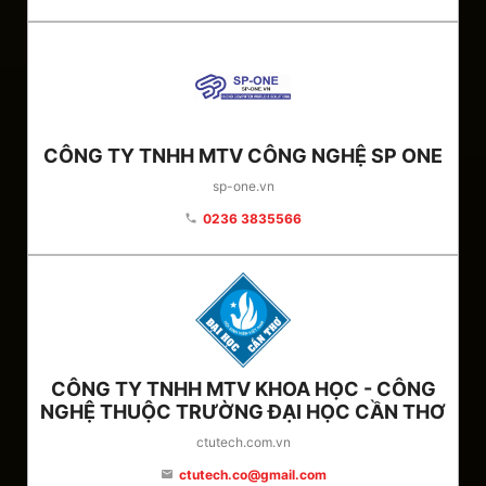
CÔNG TY TNHH MTV CÔNG NGHỆ SP ONE
sp-one.vn
0236 3835566
phone
CÔNG TY TNHH MTV KHOA HỌC - CÔNG
NGHỆ THUỘC TRƯỜNG ĐẠI HỌC CẦN THƠ
ctutech.com.vn
ctutech.co@gmail.com
email