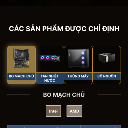
CÁC SẢN PHẨM ĐƯỢC CHỈ ĐỊNH
BO MẠCH CHỦ
TẢN NHIỆT
THÙNG MÁY
BỘ NGUỒN
NƯỚC
BO MẠCH CHỦ
Intel
AMD