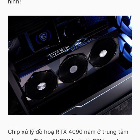
hình!
Chip xử lý đồ hoạ RTX 4090 nằm ở trung tâm