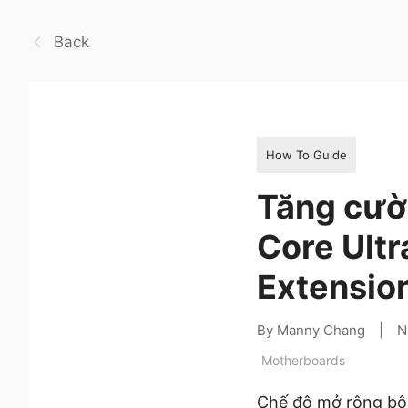
Back
How To Guide
Tăng cườn
Core Ult
Extensio
By Manny Chang
|
N
Motherboards
Chế độ mở rộng bộ 