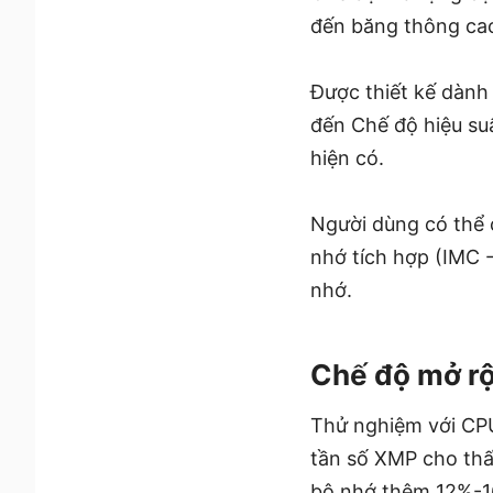
đến băng thông cao 
Được thiết kế dành
đến Chế độ hiệu su
hiện có.
Người dùng có thể 
nhớ tích hợp (IMC 
nhớ.
Chế độ mở rộ
Thử nghiệm với CP
tần số XMP cho thấ
bộ nhớ thêm 12%-16