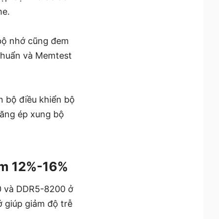
me.
g bộ nhớ cũng đem
 chuẩn và Memtest
n bộ điều khiển bộ
năng ép xung bộ
hêm 12%-16%
00 và DDR5-8200 ở
 giúp giảm độ trễ