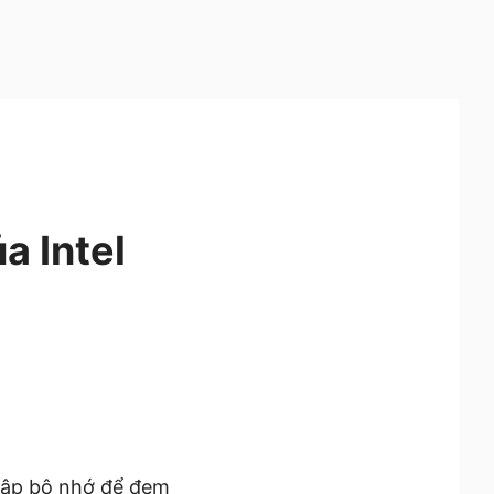
a Intel
lập bộ nhớ để đem