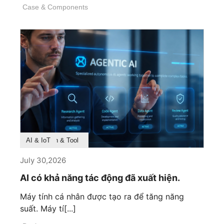
Case & Components
Product Feature
Survey & Research
Application & Tool
AI & IoT
July 30,2026
AI có khả năng tác động đã xuất hiện.
Máy tính cá nhân được tạo ra để tăng năng
suất. Máy tí[...]