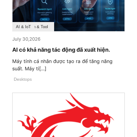
Product Feature
Survey & Research
Application & Tool
AI & IoT
July 30,2026
AI có khả năng tác động đã xuất hiện.
Máy tính cá nhân được tạo ra để tăng năng
suất. Máy tí[...]
Desktops