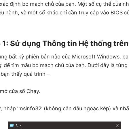
xác định bo mạch chủ của bạn. Một số cụ thể của nh
iều hành, và một số khác chỉ cần truy cập vào BIOS 
1: Sử dụng Thông tin Hệ thống tr
ng bất kỳ phiên bản nào của Microsoft Windows, bạ
g’ để tìm mẫu bo mạch chủ của bạn. Dưới đây là từn
bạn thấy quá trình –
 mở cửa sổ Chạy.
y, nhập ‘msinfo32’ (không cần dấu ngoặc kép) và nhấ