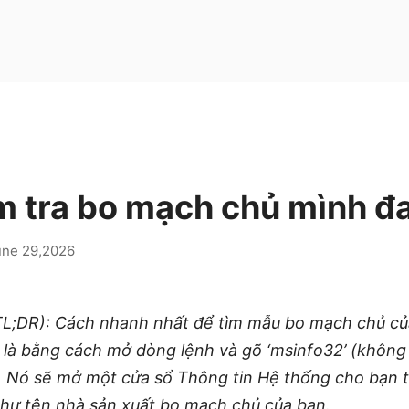
m tra bo mạch chủ mình đ
une 29,2026
(TL;DR): Cách nhanh nhất để tìm mẫu bo mạch chủ củ
là bằng cách mở dòng lệnh và gõ ‘msinfo32’ (không
. Nó sẽ mở một cửa sổ Thông tin Hệ thống cho bạn
hư tên nhà sản xuất bo mạch chủ của bạn.