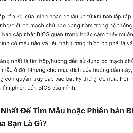
p ráp PC của mình hoặc đã lâu kể từ khi bạn lắp ráp
nhớ/biết bo mạch chủ nào đang nằm trong hệ thống c
t bản cập nhật BIOS quan trọng hoặc cảm thấy muố
mình có mẫu nào và liệu tính tương thích có phải là v
 ràng nhất là tìm hộp/hướng dẫn sử dụng bo mạch ch
à mẫu ở đó. Nhưng cho mục đích của hướng dẫn này, 
g còn quyền truy cập vào bất kỳ thứ gì đó nữa. Hơn 
tìm phiên bản BIOS của mình.
Nhất Để Tìm Mẫu hoặc Phiên bản B
a Bạn Là Gì?