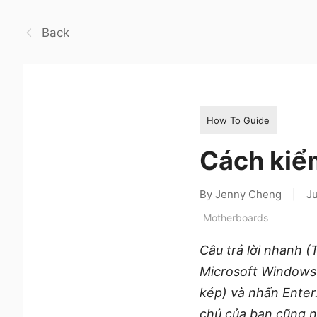
Back
How To Guide
Cách kiể
By Jenny Cheng
|
J
Motherboards
Câu trả lời nhanh 
Microsoft Windows 
kép) và nhấn Enter
chủ của bạn cũng n