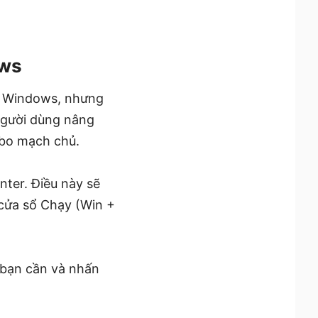
ows
t Windows, nhưng
người dùng nâng
 bo mạch chủ.
nter. Điều này sẽ
 cửa sổ Chạy (Win +
 bạn cần và nhấn