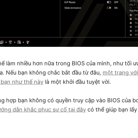
hể làm nhiều hơn nữa trong BIOS của mình, như tối ưu
a. Nếu bạn không chắc bắt đầu từ đâu,
một trang vớ
 bạn như thế này
là một khởi đầu tuyệt vời.
ng hợp bạn không có quyền truy cập vào BIOS của b
ớng dẫn khắc phục sự cố tại đây
có thể giúp bạn lấy 