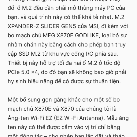
đổi ổ M.2 đều cần phải mở thùng máy PC của
bạn, và quá trình này có thể khá tẻ nhạt. M.2
XPANDER-Z SLIDER GEN5 của MSI, đi kèm với
bo mạch chủ MEG X870E GODLIKE, loại bỏ sự
nhàm chán này bằng cách cho phép bạn truy
cập SSD M.2 từ khu vực cổng I/O phía sau.
Thiết bị này hỗ trợ tối đa hai ổ M.2 ở tốc độ
PCIe 5.0 x4, do đó bạn sẽ không bao giờ phải
hy sinh hiệu năng để có được sự thuận tiện.
Một bổ sung gọn gàng khác cho một số bo
mạch chủ X870E và X870 của chúng tôi là
Ăng-ten Wi-Fi EZ (EZ Wi-Fi Antenna). Mẫu ăng
ten này có thể được cắm vào vị trí chỉ bằng
một động tác – cho phép bạn lắp đặt và tháo