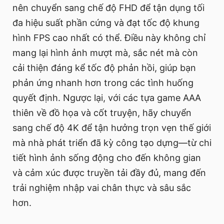
nên chuyển sang chế độ FHD để tận dụng tối
đa hiệu suất phần cứng và đạt tốc độ khung
hình FPS cao nhất có thể. Điều này không chỉ
mang lại hình ảnh mượt mà, sắc nét mà còn
cải thiện đáng kể tốc độ phản hồi, giúp bạn
phản ứng nhanh hơn trong các tình huống
quyết định. Ngược lại, với các tựa game AAA
thiên về đồ họa và cốt truyện, hãy chuyển
sang chế độ 4K để tận hưởng trọn vẹn thế giới
mà nhà phát triển đã kỳ công tạo dựng—từ chi
tiết hình ảnh sống động cho đến không gian
và cảm xúc được truyền tải đầy đủ, mang đến
trải nghiệm nhập vai chân thực và sâu sắc
hơn.