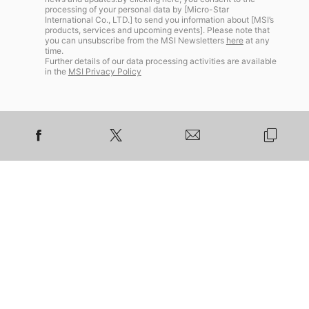
processing of your personal data by [Micro-Star
International Co., LTD.] to send you information about [MSI’s
products, services and upcoming events]. Please note that
you can unsubscribe from the MSI Newsletters
here
at any
time.
Further details of our data processing activities are available
in the
MSI Privacy Policy