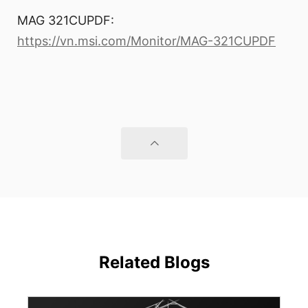
MAG 321CUPDF:
https://vn.msi.com/Monitor/MAG-321CUPDF
Related Blogs