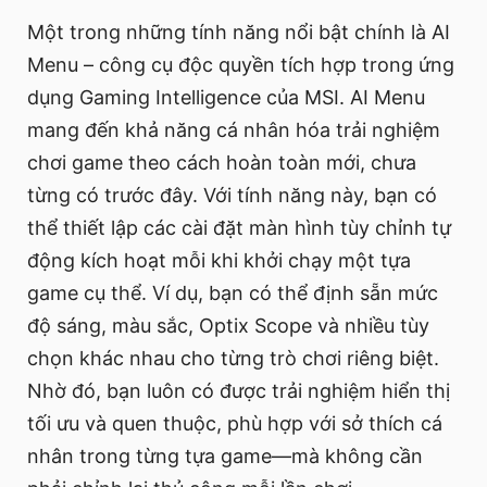
Một trong những tính năng nổi bật chính là AI
Menu – công cụ độc quyền tích hợp trong ứng
dụng Gaming Intelligence của MSI. AI Menu
mang đến khả năng cá nhân hóa trải nghiệm
chơi game theo cách hoàn toàn mới, chưa
từng có trước đây. Với tính năng này, bạn có
thể thiết lập các cài đặt màn hình tùy chỉnh tự
động kích hoạt mỗi khi khởi chạy một tựa
game cụ thể. Ví dụ, bạn có thể định sẵn mức
độ sáng, màu sắc, Optix Scope và nhiều tùy
chọn khác nhau cho từng trò chơi riêng biệt.
Nhờ đó, bạn luôn có được trải nghiệm hiển thị
tối ưu và quen thuộc, phù hợp với sở thích cá
nhân trong từng tựa game—mà không cần