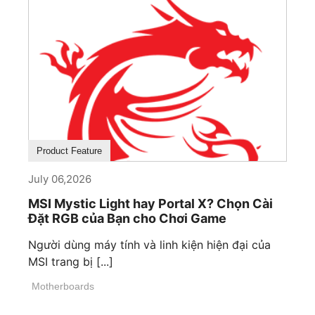
Product Feature
July 06,2026
MSI Mystic Light hay Portal X? Chọn Cài
Đặt RGB của Bạn cho Chơi Game
Người dùng máy tính và linh kiện hiện đại của
MSI trang bị [...]
Motherboards