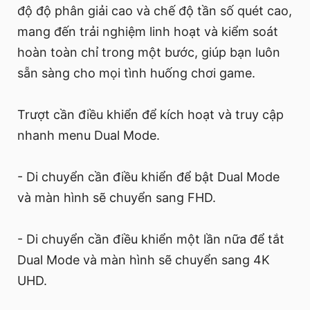
độ độ phân giải cao và chế độ tần số quét cao,
mang đến trải nghiệm linh hoạt và kiểm soát
hoàn toàn chỉ trong một bước, giúp bạn luôn
sẵn sàng cho mọi tình huống chơi game.
Trượt cần điều khiển để kích hoạt và truy cập
nhanh menu Dual Mode.
- Di chuyển cần điều khiển để bật Dual Mode
và màn hình sẽ chuyển sang FHD.
- Di chuyển cần điều khiển một lần nữa để tắt
Dual Mode và màn hình sẽ chuyển sang 4K
UHD.