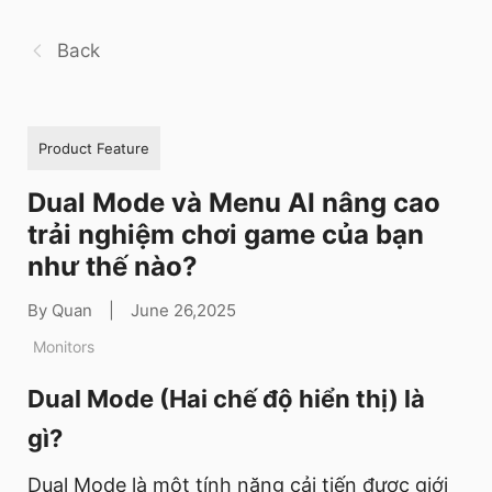
Back
Product Feature
Dual Mode và Menu AI nâng cao
trải nghiệm chơi game của bạn
như thế nào?
By Quan
|
June 26,2025
Monitors
Dual Mode (Hai chế độ hiển thị) là
gì?
Dual Mode là một tính năng cải tiến được giới