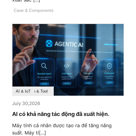
Case & Components
Product Feature
Survey & Research
Application & Tool
AI & IoT
July 30,2026
AI có khả năng tác động đã xuất hiện.
Máy tính cá nhân được tạo ra để tăng năng
suất. Máy tí[...]