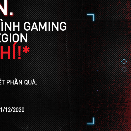
N.
HÌNH GAMING
EGION
HÍ!*
HẾT PHẦN QUÀ.
1/12/2020