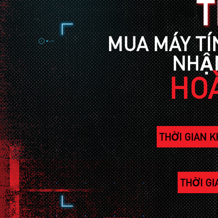
T
MUA MÁY TÍ
NHẬN
HOÀ
THỜI GIAN K
THỜI G