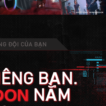
NG ĐỘI CỦA BẠN
IÊNG BẠN.
NẰM
DON