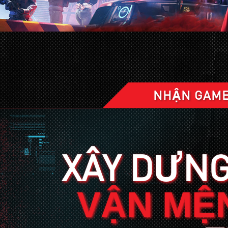
NHẬN GAME
XÂY DƯNG
VẬN MỆ