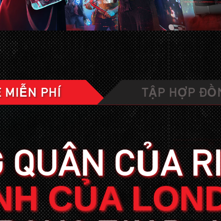
 MIỄN PHÍ
TẬP HỢP ĐỒ
 QUÂN CỦA R
NH CỦA LON