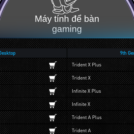
Máy tính để bàn
gaming
Desktop
9th Ge
Trident X Plus
Trident X
Infinite X Plus
Infinite X
Trident A Plus
Trident A